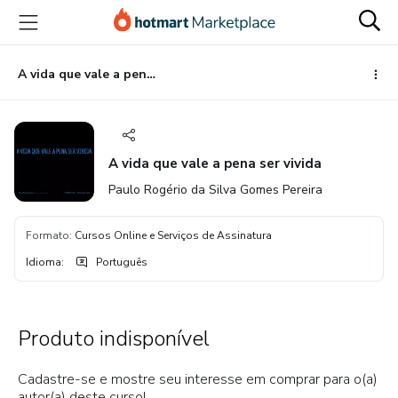
Ir
Ir
Ir
para
para
para
o
o
o
conteúdo
pagamento
rodapé
A vida que vale a pena ser vivida
principal
A vida que vale a pena ser vivida
Paulo Rogério da Silva Gomes Pereira
Formato
:
Cursos Online e Serviços de Assinatura
Idioma
:
Português
Produto indisponível
Cadastre-se e mostre seu interesse em comprar para o(a)
autor(a) deste curso!