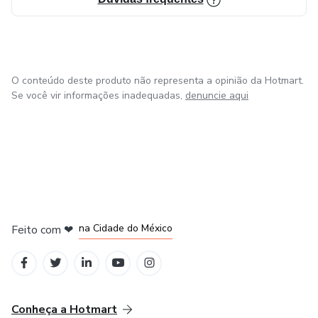
O conteúdo deste produto não representa a opinião da Hotmart.
Se você vir informações inadequadas,
denuncie aqui
em Bogotá
em Amsterdam
em Madrid
na Cidade do México
Feito com
❤
em Belo Horizonte
Conheça a Hotmart