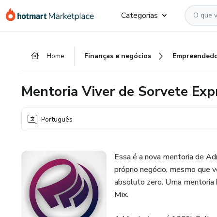
Ir
Ir
Ir
Categorias
para
para
para
o
o
o
conteúdo
pagamento
rodapé
Home
Finanças e negócios
Empreendedo
principal
Mentoria Viver de Sorvete Exp
Português
Essa é a nova mentoria de Adr
próprio negócio, mesmo que 
absoluto zero. Uma mentoria 
Mix.