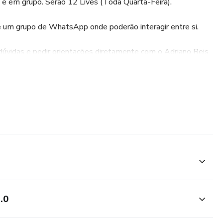
e em grupo. Serão 12 Lives (Toda Quarta-Feira).
 um grupo de WhatsApp onde poderão interagir entre si.
dúvidas e pedir orientações diretamente com o Adriano Reis
onus os seguintes cursos:
1.0
 CALDA DE CHOCOLATE MEIO AMARGO
.0