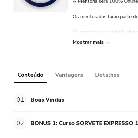
A Mentoria será 100% Online 
Os mentorados farão parte de
Os mentorados poderão tirar 
pelo aplicativo WhatsApp.
Mostrar mais
Os participantes terão como B
Curso: SORVETE EXPRESSO 
Conteúdo
Vantagens
Detalhes
Curso: SÓ MILK SHAKE
01
Boas Vindas
Vídeo-Aula: RECEITA DE
02
BONUS 1: Curso SORVETE EXPRESSO 1