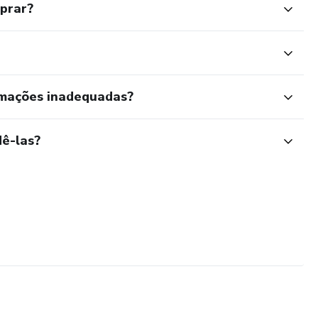
mprar?
rmações inadequadas?
ê-las?