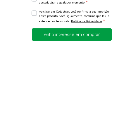
*
descadastrar a qualquer momento.
Ao clicar em Cadastrar, você confirma a sua inscrição
neste produto. Você, igualmente, confirma que leu, e
*
entendeu os termos da
Política de Privacidade
Tenho interesse em comprar!