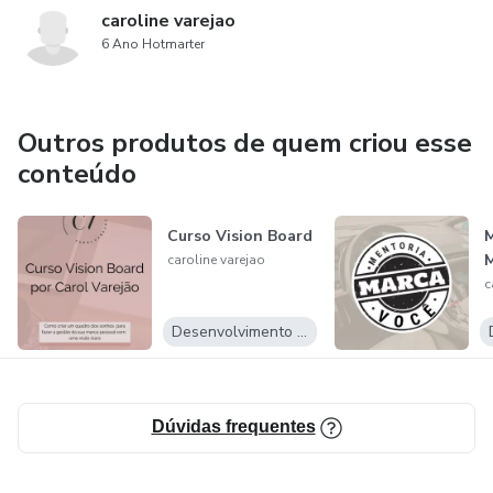
caroline varejao
6 Ano Hotmarter
Outros produtos de quem criou esse
conteúdo
Curso Vision Board
M
M
caroline varejao
c
Desenvolvimento Pessoal
Dúvidas frequentes