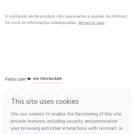
O conteúdo deste produto não representa a opinião da Hotmart.
Se você vir informações inadequadas,
denuncie aqui
em Madrid
em Amsterdam
Feito com
❤
em Belo Horizonte
na Cidade do México
em Bogotá
Conheça a Hotmart
Idioma