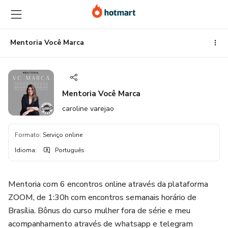
Ir
Ir
Ir
para
para
para
o
o
o
conteúdo
pagamento
rodapé
Mentoria Você Marca
principal
Mentoria Você Marca
caroline varejao
Formato
:
Serviço online
Idioma
:
Português
Mentoria com 6 encontros online através da plataforma
ZOOM, de 1:30h com encontros semanais horário de
Brasília. Bônus do curso mulher fora de série e meu
acompanhamento através de whatsapp e telegram