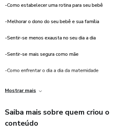
-Como estabelecer uma rotina para seu bebê
-Melhorar o dono do seu bebê e sua família
-Sentir-se menos exausta no seu dia a dia
-Sentir-se mais segura como mãe
-Como enfrentar o dia a dia da maternidade
-Como ter uma maternidade mais leve
Mostrar mais
-Como fazer um boa Introdução Alimentar
Saiba mais sobre quem criou o
-Como estimular o desenvolvimento do seu filho
conteúdo
-Como lidar com os saltos do desenvolvimento