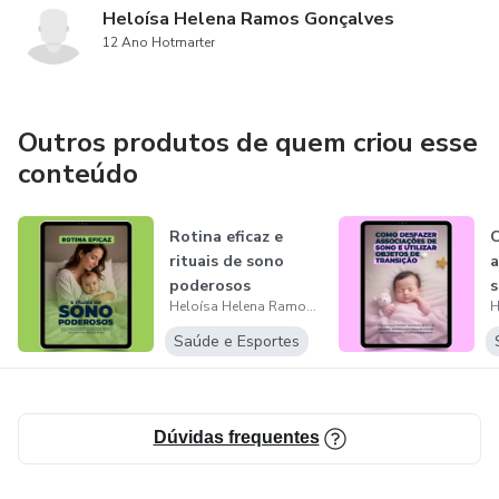
Heloísa Helena Ramos Gonçalves
12 Ano Hotmarter
-Feedback da análise da rotina
-Reavaliação seu desempenho na execução das tarefas
Outros produtos de quem criou esse
conteúdo
-Exterogestação
-Amamentação
Rotina eficaz e
C
rituais de sono
a
“Este produto não substitui o parecer profissional. Sempre
poderosos
Heloísa Helena Ramos Gonçalves
consulte um profissional da saúde para tratar de assuntos
Saúde e Esportes
relativos à saúde.”
Dúvidas frequentes