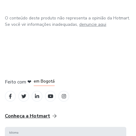
O conteúdo deste produto não representa a opinião da Hotmart.
Se você vir informações inadequadas,
denuncie aqui
em Amsterdam
em Madrid
em Bogotá
Feito com
❤
em Belo Horizonte
na Cidade do México
Conheça a Hotmart
Idioma