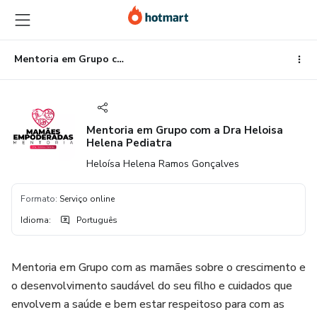
Ir
Ir
Ir
para
para
para
o
o
o
conteúdo
pagamento
rodapé
Mentoria em Grupo com a Dra Heloisa Helena Pediatra
principal
Mentoria em Grupo com a Dra Heloisa
Helena Pediatra
Heloísa Helena Ramos Gonçalves
Formato
:
Serviço online
Idioma
:
Português
Mentoria em Grupo com as mamães sobre o crescimento e
o desenvolvimento saudável do seu filho e cuidados que
envolvem a saúde e bem estar respeitoso para com as