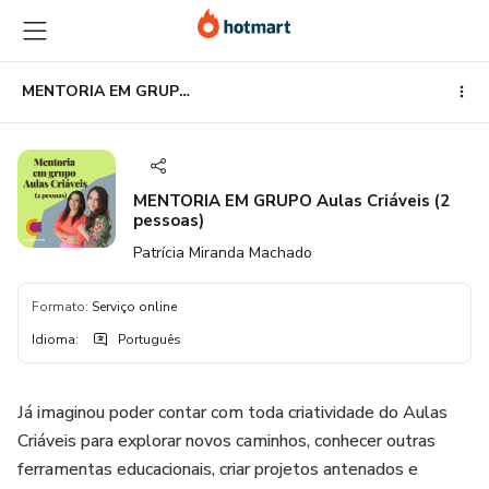
Ir
Ir
Ir
para
para
para
o
o
o
conteúdo
pagamento
rodapé
MENTORIA EM GRUPO Aulas Criáveis (2 pessoas)
principal
MENTORIA EM GRUPO Aulas Criáveis (2
pessoas)
Patrícia Miranda Machado
Formato
:
Serviço online
Idioma
:
Português
Já imaginou poder contar com toda criatividade do Aulas
Criáveis para explorar novos caminhos, conhecer outras
ferramentas educacionais, criar projetos antenados e