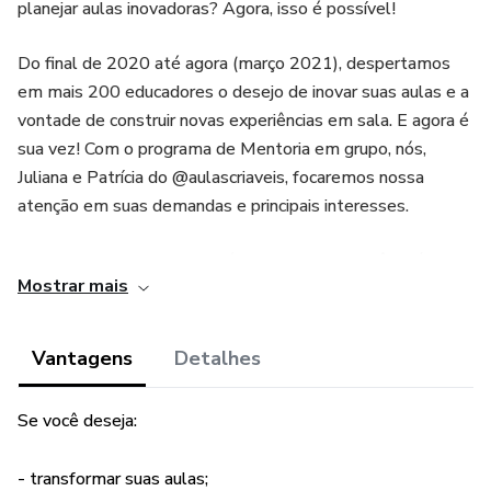
planejar aulas inovadoras? Agora, isso é possível!
Do final de 2020 até agora (março 2021), despertamos
em mais 200 educadores o desejo de inovar suas aulas e a
vontade de construir novas experiências em sala. E agora é
sua vez! Com o programa de Mentoria em grupo, nós,
Juliana e Patrícia do @aulascriaveis, focaremos nossa
atenção em suas demandas e principais interesses.
Em pequenos grupos de até 4 integrantes, você terá
Mostrar mais
oportunidade de trocar experiências, com
acompanhamento direcionado e personalizado.
Vantagens
Detalhes
A mentoria do Aulas Criáveis conta com 2 meses de
duração com encontros quinzenais, em que iremos
Se você deseja:
acompanhar de perto e nos concentrar no aprimoramento
de questões trazidas pelos participantes.
- transformar suas aulas;