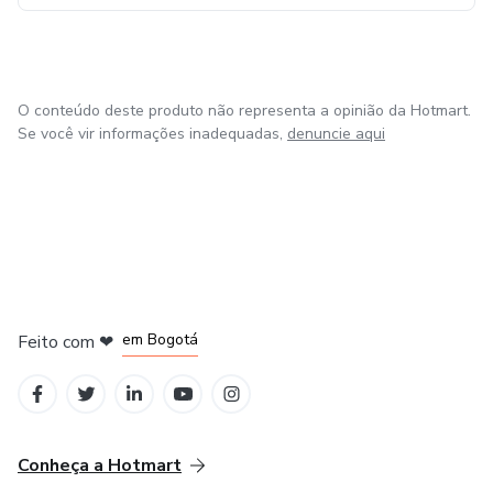
O conteúdo deste produto não representa a opinião da Hotmart.
Se você vir informações inadequadas,
denuncie aqui
em Amsterdam
em Madrid
em Bogotá
Feito com
❤
em Belo Horizonte
na Cidade do México
Conheça a Hotmart