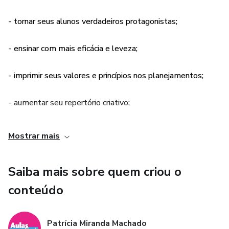
Forme seu grupo e venha se transformar em um
- tornar seus alunos verdadeiros protagonistas;
profissional ainda melhor e dar um novo rumo a sua carreira!
Acompanhe o Instagram @aulascriaveis!
- ensinar com mais eficácia e leveza;
O valor da mentoria em grupo é referente ao ingresso de
duas pessoas.
- imprimir seus valores e princípios nos planejamentos;
- aumentar seu repertório criativo;
- terminar uma aula feliz com seus resultados;
Mostrar mais
Essa mentoria é para você!
Saiba mais sobre quem criou o
A Mentoria do Aulas criáveis é a oportunidade perfeita de
conteúdo
trocar experiências e ter acompanhamento e
direcionamento personalizados.
Patrícia Miranda Machado