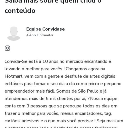
Saiba mais sobre quem criou o
🚀 Facilite seu Trabalho: Ganhe tempo e impressione seus
conteúdo
clientes com um menu profissional e totalmente
personalizável, permitindo que você se concentre no que
Equipe Convidase
faz de melhor - criar delícias!
4 Ano Hotmarter
🌟 Transforme Ideias em Realidade: Personalize, crie e
encante seus clientes nesta Páscoa.
Convida-Se está a 10 anos no mercado encantando e
- Você irá se diferenciar da concorrência
levando o melhor para vocês ! Chegamos agora na
Hotmart, vem com a gente e desfrute de artes digitais
- Você terá seu menu editável sempre disponível para
editáveis para tornar o seu dia a dia como micro e pequeno
você editar via site CANVA no modo gratuito !
empreendedor mais fácil. Somos de São Paulo e já
atendemos mais de 5 mil clientes por aí, 7Nossa equipe
- Você em alguns cliques poderá facilmente fazer seu
conta com 3 pessoas que se preocupa todos os dias em
menu de páscoa e compartilhar com seus clientes !
trazer o melhor para vocês, menus encantadores, tag,
cartões, adesivos e o que mais você precisar ! Seja mais um