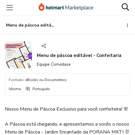
Ir
Ir
Ir
para
para
para
o
o
o
conteúdo
pagamento
rodapé
Menu de páscoa editável - Confeitaria
principal
Menu de páscoa editável - Confeitaria
Equipe Convidase
Formato
:
eBooks ou Documentos
Idioma
:
Português
Nosso Menu de Páscoa Exclusivo para você confeiteira! 🌸
A Páscoa está chegando, e apresentamos a vocês o nosso
Menu de Páscoa - Jardim Encantado da PORANA MKT! 🐰