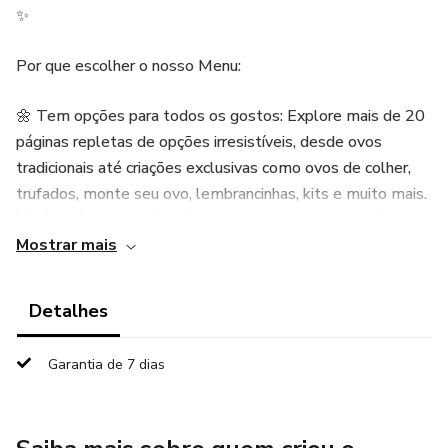
✨
Por que escolher o nosso Menu:
🌼 Tem opções para todos os gostos: Explore mais de 20
páginas repletas de opções irresistíveis, desde ovos
tradicionais até criações exclusivas como ovos de colher,
trufados, monte seu ovo, lembrancinhas, kits e muito mais.
Você terá um menu bonito, atraente e com sua cara!
Mostrar mais
🎨 Design Profissional e Editável: Personalize cada
detalhe para refletir a identidade única da sua marca,
Detalhes
proporcionando uma apresentação única aos seus clientes.
Garantia de 7 dias
VOCÊ GANHA UMA FOLHA DE ORÇAMENTOS
PERSONALIZADO, TAG e FOLHA DE
AGRADECIMENTO PARA IMPRIMIR E USAR !