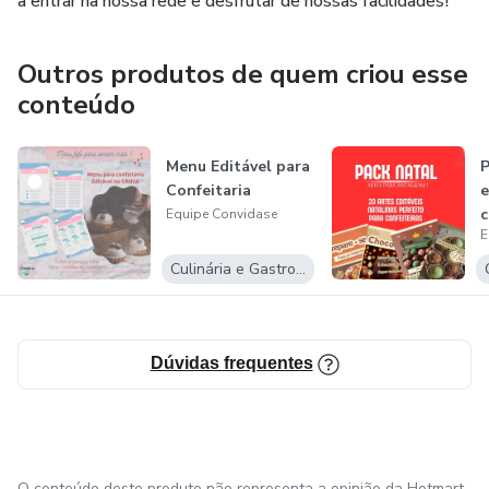
a entrar na nossa rede e desfrutar de nossas facilidades!
Outros produtos de quem criou esse
conteúdo
Menu Editável para
P
Confeitaria
e
c
Equipe Convidase
E
Culinária e Gastronomia
Dúvidas frequentes
O conteúdo deste produto não representa a opinião da Hotmart.