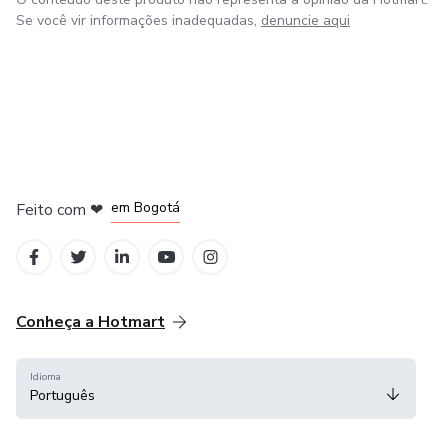
Se você vir informações inadequadas,
denuncie aqui
em Amsterdam
em Madrid
em Bogotá
Feito com
❤
em Belo Horizonte
na Cidade do México
Conheça a Hotmart
Idioma
Português