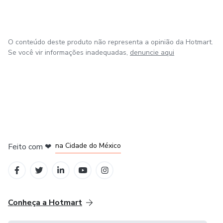
Só falta você entrar no curso e começar construir a mulher
bem resolvida que vai chegar no topo!!!
O conteúdo deste produto não representa a opinião da Hotmart.
Se você vir informações inadequadas,
denuncie aqui
em Bogotá
em Amsterdam
em Madrid
na Cidade do México
Feito com
❤
em Belo Horizonte
Conheça a Hotmart