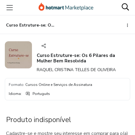
Ir
Ir
Ir
para
para
para
o
o
o
conteúdo
pagamento
rodapé
Curso Estruture-se: Os 6 Pilares da Mulher Bem Resolvida
principal
Curso Estruture-se: Os 6 Pilares da
Mulher Bem Resolvida
RAQUEL CRISTINA TELLES DE OLIVEIRA
Formato
:
Cursos Online e Serviços de Assinatura
Idioma
:
Português
Produto indisponível
Cadastre-se e mostre seu interesse em comprar para o(a)