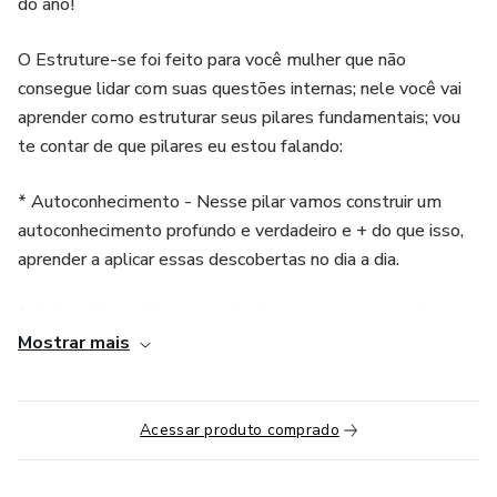
do ano!
O Estruture-se foi feito para você mulher que não
consegue lidar com suas questões internas; nele você vai
aprender como estruturar seus pilares fundamentais; vou
te contar de que pilares eu estou falando:
* Autoconhecimento - Nesse pilar vamos construir um
autoconhecimento profundo e verdadeiro e + do que isso,
aprender a aplicar essas descobertas no dia a dia.
* Autoestima - Vamos reestruturar seus pensamentos,
Mostrar mais
sentimentos e atitudes em relação ao próprio valor, a ideia
é construir uma melhor relação interna.
* Autocuidado - Bora desconstruir essa ideia de
Acessar produto comprado
autocuidado romantizado que na verdade vira uma lista de
tarefas? nesse curso aqui você vai construir ações de