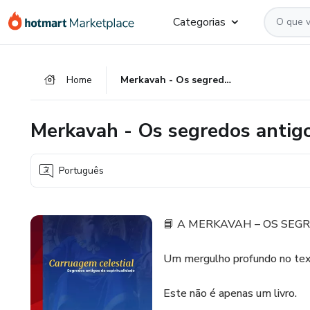
Ir
Ir
Ir
Categorias
para
para
para
o
o
o
conteúdo
pagamento
rodapé
Home
Merkavah - Os segredos antigos da espiritualidade
principal
Merkavah - Os segredos antigo
Português
📘 A MERKAVAH – OS SE
Um mergulho profundo no text
Este não é apenas um livro.