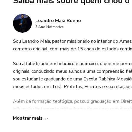
Saiba mais sobre quem criou o
✝️ Pontes claras e responsávei
Leandro Maia Bueno
🧠 Aplicações práticas para d
5 Ano Hotmarter
🌌 Como a visão celestial impa
Sou Leandro Maia, pastor missionário no interior do Amaz
contexto original, com mais de 15 anos de estudos contí
👤 Para quem é este livro?
Sou alfabetizado em hebraico e aramaico, o que me permi
Este livro é para:
originais, conduzindo meus alunos a uma compreensão fiel 
sou estudante graduando de uma Escola Rabínica Messiâni
Evangélicos que sentem que h
meus estudos em Torá, Profetas, Escritos e sua relação
Discípulos cansados de conteúd
Além da formação teológica, possuo graduação em Direit
influencia diretamente minha forma de ensinar: com rigor i
Estudantes da Bíblia entre 20
responsabilidade hermenêutica.
Mostrar mais
Pessoas que desejam raízes f
Ao longo da minha trajetória, já formei e acompanhei mai