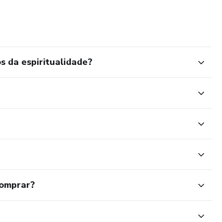
profundo, desenvolvimento pessoal e amadurecimento
os que querem entender antes de ensinar
ilhos. Minha missão é capacitar cristãos a estudarem a Bíblia
 da espiritualidade?
ão e transformação de vida.
rasos.
ensar, rever paradigmas e crescer.
vela apenas o céu.
ndo Deus se manifesta.”
comprar?
 1 é compreender: