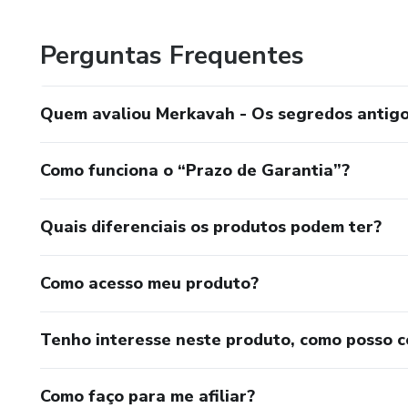
mentorias presenciais, sempre com foco no discipulado 
Líderes, professores e cristã
espiritual.
Perguntas Frequentes
⚠️ Importante:
Sou pastor, missionário, casado há 11 anos e pai de dois f
Quem avaliou Merkavah - Os segredos antigos
com profundidade, reverência e consciência, unindo fé, raz
Este livro não é para curiosos 
É para quem está disposto a p
Como funciona o “Prazo de Garantia”?
> “A visão da Merkavah não re
Quais diferenciais os produtos podem ter?
> Ela revela quem você é qua
Como acesso meu produto?
✨ Por que ler A Merkavah?
Tenho interesse neste produto, como posso 
Porque compreender Ezequiel
🌋 A santidade de Deus
Como faço para me afiliar?