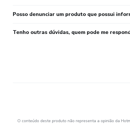
👑 A estrutura do trono
Posso denunciar um produto que possui info
🔥 O movimento da glória
Tenho outras dúvidas, quem pode me respond
⚡️E o seu lugar nesse encontr
O conteúdo deste produto não representa a opinião da Hotm