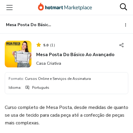
Ir
Ir
Ir
para
para
para
o
o
o
conteúdo
pagamento
rodapé
Mesa Posta Do Básico Ao Avançado
principal
5.0
(
1
)
Mesa Posta Do Básico Ao Avançado
Casa Criativa
Formato
:
Cursos Online e Serviços de Assinatura
Idioma
:
Português
Curso completo de Mesa Posta, desde medidas de quanto
se usa de tecido para cada peça até a confecção de peças
mais complexas.