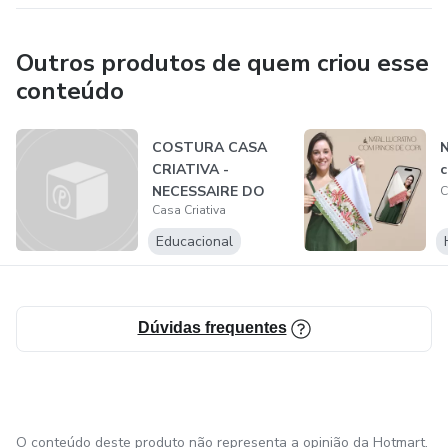
artesãos e por nossos clientes, nos levem a um nível de
excelência que é visto e percebido por todos que passam
Outros produtos de quem criou esse
por nossa loja, seja física ou virtualmente
conteúdo
COSTURA CASA
N
CRIATIVA -
c
NECESSAIRE DO
C
Casa Criativa
BÁSICO AO
AVANÇADO
Educacional
Dúvidas frequentes
O conteúdo deste produto não representa a opinião da Hotmart.