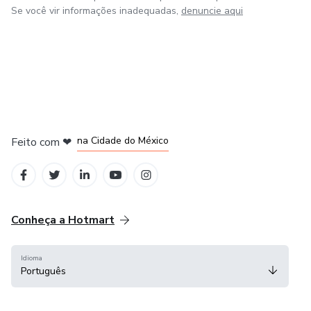
Se você vir informações inadequadas,
denuncie aqui
em Bogotá
em Amsterdam
em Madrid
na Cidade do México
Feito com
❤
em Belo Horizonte
Conheça a Hotmart
Idioma
Português