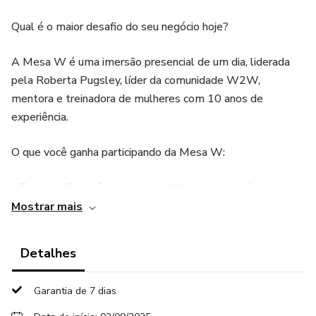
Qual é o maior desafio do seu negócio hoje?
A Mesa W é uma imersão presencial de um dia, liderada
pela Roberta Pugsley, líder da comunidade W2W,
mentora e treinadora de mulheres com 10 anos de
experiência.
O que você ganha participando da Mesa W:
- Troca de Experiências: Compartilhe seus desafios e
aprenda com as vivências de outras empresárias.
Mostrar mais
- Networking Valioso: Oportunidade de se conectar com
Detalhes
outras líderes de negócios.
Garantia de 7 dias
- Soluções Aplicáveis: Saia com 5 estratégias práticas para
enfrentar os principais desafios do seu negócio.