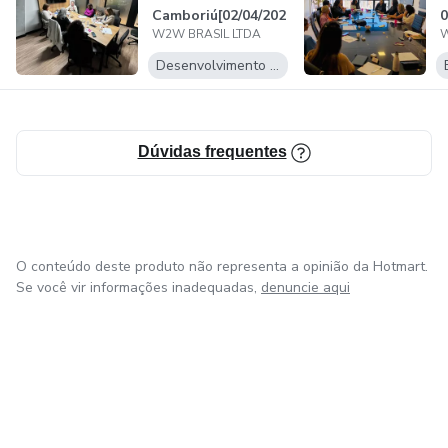
Camboriú[02/04/202
0
W2W BRASIL LTDA
W
4]
Desenvolvimento Pessoal
Dúvidas frequentes
O conteúdo deste produto não representa a opinião da Hotmart.
Se você vir informações inadequadas,
denuncie aqui