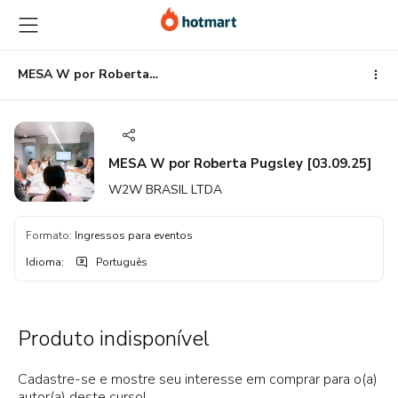
Ir
Ir
Ir
para
para
para
o
o
o
conteúdo
pagamento
rodapé
MESA W por Roberta Pugsley [03.09.25]
principal
MESA W por Roberta Pugsley [03.09.25]
W2W BRASIL LTDA
Formato
:
Ingressos para eventos
Idioma
:
Português
Produto indisponível
Cadastre-se e mostre seu interesse em comprar para o(a)
autor(a) deste curso!