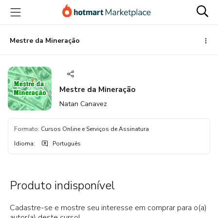
Ir
Ir
Ir
para
para
para
o
o
o
conteúdo
pagamento
rodapé
Mestre da Mineração
principal
Mestre da Mineração
Natan Canavez
Formato
:
Cursos Online e Serviços de Assinatura
Idioma
:
Português
Produto indisponível
Cadastre-se e mostre seu interesse em comprar para o(a)
autor(a) deste curso!