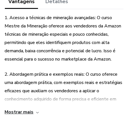
comercializados, nem avalia a tecnicidade e experiência
Vantagens
Detalhes
daqueles que os produzem. A existência de um produto e
sua aquisição, por meio da plataforma, não podem ser
1. Acesso a técnicas de mineração avançadas: O curso
consideradas como garantia de qualidade de conteúdo e
Mestre da Mineração oferece aos vendedores da Amazon
resultado, em qualquer hipótese. Ao adquiri-lo, o
técnicas de mineração especiais e pouco conhecidas,
comprador declara estar ciente dessas informações. Os
permitindo que eles identifiquem produtos com alta
termos e políticas da Hotmart podem ser acessados aqui,
demanda, baixa concorrência e potencial de lucro. Isso é
antes mesmo da conclusão da compra.
essencial para o sucesso no marketplace da Amazon.
2. Abordagem prática e exemplos reais: O curso oferece
uma abordagem prática, com exemplos reais e estratégias
eficazes que auxiliam os vendedores a aplicar o
conhecimento adquirido de forma precisa e eficiente em
seu negócio. Isso torna o aprendizado mais fácil e aplicável
Mostrar mais
na prática.