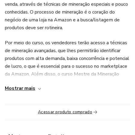
venda, através de técnicas de mineração especiais e pouco
conhecidas. O processo de mineração é o coração do
negócio de uma loja na Amazon e a busca/listagem de
produtos deve ser rotineira.
Por meio do curso, os vendedores terão acesso a técnicas
de mineração avançadas, que lhes permitirão identificar
produtos com alta demanda, baixa concorrência e potencial
de lucro, o que é essencial para o sucesso no marketplace
da Amazon. Além disso, o curso Mestre da Mineração
oferece uma abordagem prática, com exemplos reais e
Mostrar mais
estratégias eficazes que auxiliam os vendedores a aplicar o
conhecimento adquirido de forma precisa e eficiente em
seu negócio.
Acessar produto comprado
Esse produto é comercializado com apoio da Hotmart. A
plataforma não faz controle editorial prévio dos produtos