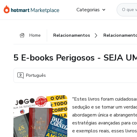
Ir
Ir
Ir
Categorias
para
para
para
o
o
o
conteúdo
pagamento
rodapé
Home
Relacionamentos
Relacionament
principal
5 E-books Perigosos - SEJA
Português
"Estes livros foram cuidadosa
sedução e se tornar um verda
abordagem única e abrangente
estratégias avançadas para con
e exemplos reais, esses livro