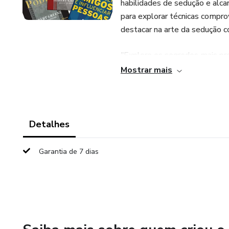
habilidades de sedução e alc
para explorar técnicas comprov
destacar na arte da sedução c
"Explore os segredos mais pr
verdadeiro mestre nesse jogo
Mostrar mais
abrangente das estratégias, té
sucedida. Desde a compreensã
persuasiva até a habilidade d
cuidadosamente explorado para
Detalhes
Prepare-se para descobrir com
relacionamentos profundament
Garantia de 7 dias