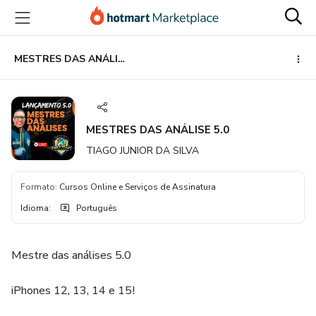
Ir
Ir
Ir
para
para
para
o
o
o
conteúdo
pagamento
rodapé
MESTRES DAS ANÁLISE 5.0
principal
MESTRES DAS ANÁLISE 5.0
TIAGO JUNIOR DA SILVA
Formato
:
Cursos Online e Serviços de Assinatura
Idioma
:
Português
Mestre das análises 5.0
iPhones 12, 13, 14 e 15!