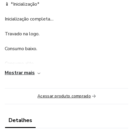
📱 *Inicialização*
Inicialização completa…
Travado na logo.
Consumo baixo.
Consumo alto.
Mostrar mais
Memória upgrade.
Erros 4013, 4014, etc.
Acessar produto comprado
Em loop.
Detalhes
Reinicia a cada 3 minutos.