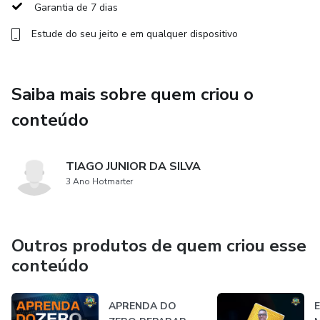
Garantia de 7 dias
Linhas primárias.
Estude do seu jeito e em qualquer dispositivo
Linhas secundárias.
Linhas terciárias.
Saiba mais sobre quem criou o
conteúdo
Protocolos: I2C, I2S, MIPI, SPI, UART, PCIe.
🔋 *Setor de carga*
TIAGO JUNIOR DA SILVA
3 Ano Hotmarter
Não carrega.
Não mostra carregando.
Outros produtos de quem criou esse
Não carrega por indução.
conteúdo
Não sai de 0%.
APRENDA DO