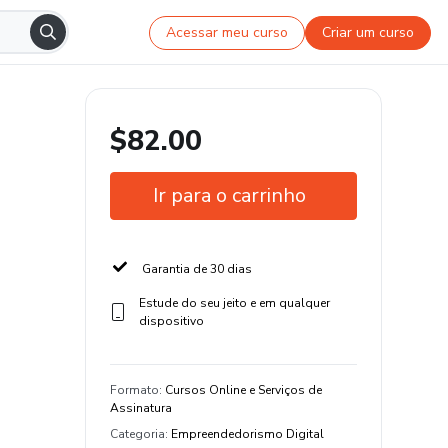
Acessar meu curso
Criar um curso
$82.00
Ir para o carrinho
Garantia de 30 dias
Estude do seu jeito e em qualquer
dispositivo
Formato
:
Cursos Online e Serviços de
Assinatura
Categoria
:
Empreendedorismo Digital