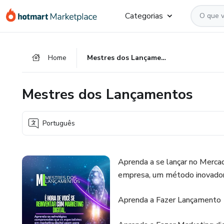
Ir
Ir
Ir
Categorias
para
para
para
o
o
o
conteúdo
pagamento
rodapé
Home
Mestres dos Lançamentos
principal
Mestres dos Lançamentos
Português
Aprenda a se lançar no Merca
empresa, um método inovador
Aprenda a Fazer Lançamento