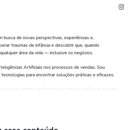
 busca de novas perspectivas, experiências e,
perar traumas de infância e descobrir que, quando
alquer área da vida — inclusive os negócios.
teligências Artificiais nos processos de vendas. Sou
cnologias para encontrar soluções práticas e eficazes.
ncar suas vendas de formas que talvez você nem imagine.
 criar seu próprio GPT ou simplesmente dar o próximo passo