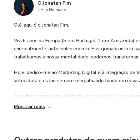
O Jonatan Fim
2 Ano Hotmarter
Olá, aqui é o Jonatan Fim.
Vivi 6 anos na Europa (5 em Portugal, 1 em Amsterdã) em
principalmente, autoconhecimento. Essa jornada incluiu su
trabalhamos a nossa mentalidade, podemos transformar qu
Hoje, dedico-me ao Marketing Digital e à integração de In
autodidata e estou sempre mergulhando fundo em novas te
Acredite: mesmo uma aplicação simples de IA pode alava
Se você quiser saber como usar IA de forma estratégica,
Mostrar mais
na sua jornada empreendedora, estou aqui para ajudar!
Quer ver na prática como tudo isso funciona?