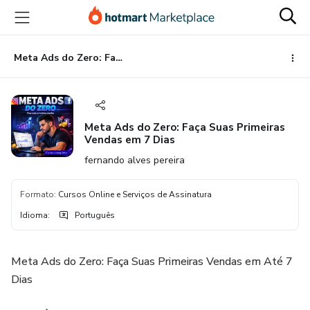
Ir
Ir
Ir
para
para
para
o
o
o
conteúdo
pagamento
rodapé
Meta Ads do Zero: Faça Suas Primeiras Vendas em 7 Dias
principal
Meta Ads do Zero: Faça Suas Primeiras
Vendas em 7 Dias
fernando alves pereira
Formato
:
Cursos Online e Serviços de Assinatura
Idioma
:
Português
Meta Ads do Zero: Faça Suas Primeiras Vendas em Até 7
Dias