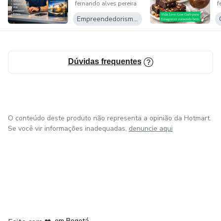
fernando alves pereira
f
Marketing de
Afiliado...
Empreendedorismo Digital
Dúvidas frequentes
O conteúdo deste produto não representa a opinião da Hotmart.
Se você vir informações inadequadas,
denuncie aqui
em Amsterdam
em Madrid
em Bogotá