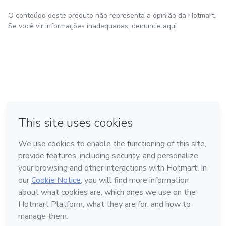
O conteúdo deste produto não representa a opinião da Hotmart.
Se você vir informações inadequadas,
denuncie aqui
em Amsterdam
em Madrid
em Bogotá
Feito com
❤
em Belo Horizonte
na Cidade do México
Conheça a Hotmart
Idioma
Português