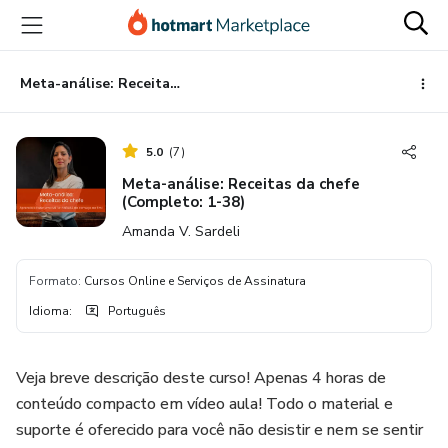
Ir
Ir
Ir
para
para
para
o
o
o
conteúdo
pagamento
rodapé
Meta-análise: Receitas da chefe (Completo: 1-38)
principal
5.0
(
7
)
Meta-análise: Receitas da chefe
(Completo: 1-38)
Amanda V. Sardeli
Formato
:
Cursos Online e Serviços de Assinatura
Idioma
:
Português
Veja breve descrição deste curso! Apenas 4 horas de
conteúdo compacto em vídeo aula! Todo o material e
suporte é oferecido para você não desistir e nem se sentir