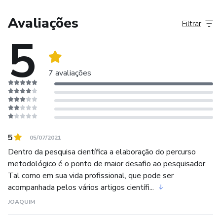
Mais de 40 Meta-análises publicadas em revistas
científicas internacionais
Avaliações
Filtrar
5
Desde 2021-Pesquisadora na Universidade de
Birmingham (Reino Unido)
7 avaliações
Veja publicações no Google Acadêmico
(https://scholar.google.com/citations?
user=AESJ14QAAAAJ&amp;hl=pt-BR)
5
05/07/2021
Dentro da pesquisa científica a elaboração do percurso
metodológico é o ponto de maior desafio ao pesquisador.
Tal como em sua vida profissional, que pode ser
acompanhada pelos vários artigos científi...
JOAQUIM