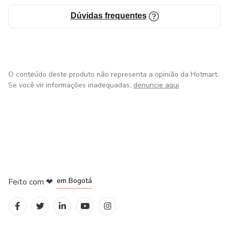
Dúvidas frequentes
O conteúdo deste produto não representa a opinião da Hotmart.
Se você vir informações inadequadas,
denuncie aqui
em Amsterdam
em Madrid
em Bogotá
Feito com
❤
em Belo Horizonte
na Cidade do México