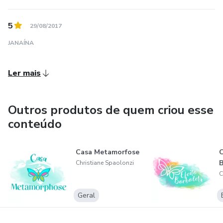
5
29/08/2017
JANAÍNA
Ler mais
Outros produtos de quem criou esse
conteúdo
Casa Metamorfose
C
B
Christiane Spaolonzi
C
Geral