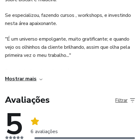
Se especializou, fazendo cursos , workshops, e investindo
nesta área apaixonante.
"É um universo empolgante, muito gratificante; e quando
vejo os olhinhos da cliente brilhando, assim que olha pela
primeira vez o meu trabalho..."
Sua principal meta e desejo é :
Mostrar mais
-" Te ajudar a mudar o mundo ,através da sua Arte,com a
liberdade e a essência de ser quem vc é de verdade.
Avaliações
Filtrar
5
6 avaliações