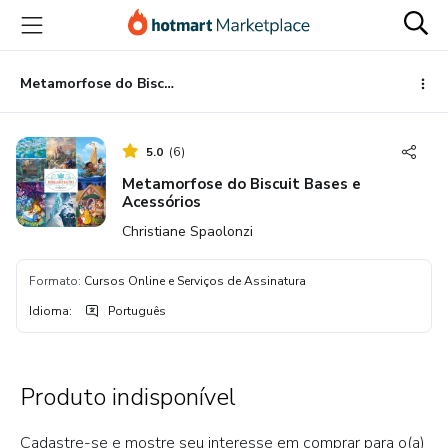
Ir
Ir
Ir
para
para
para
o
o
o
conteúdo
pagamento
rodapé
Metamorfose do Biscuit Bases e Acessórios
principal
5.0
(
6
)
Metamorfose do Biscuit Bases e
Acessórios
Christiane Spaolonzi
Formato
:
Cursos Online e Serviços de Assinatura
Idioma
:
Português
Produto indisponível
Cadastre-se e mostre seu interesse em comprar para o(a)