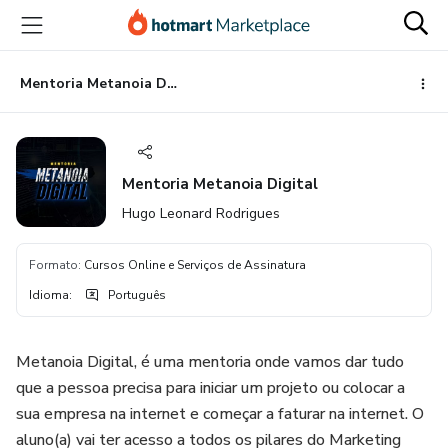
Ir
Ir
Ir
para
para
para
o
o
o
conteúdo
pagamento
rodapé
Mentoria Metanoia Digital
principal
Mentoria Metanoia Digital
Hugo Leonard Rodrigues
Formato
:
Cursos Online e Serviços de Assinatura
Idioma
:
Português
Metanoia Digital, é uma mentoria onde vamos dar tudo
que a pessoa precisa para iniciar um projeto ou colocar a
sua empresa na internet e começar a faturar na internet. O
aluno(a) vai ter acesso a todos os pilares do Marketing