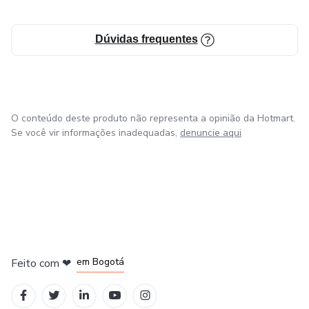
Dúvidas frequentes
O conteúdo deste produto não representa a opinião da Hotmart.
Se você vir informações inadequadas,
denuncie aqui
em Amsterdam
em Madrid
em Bogotá
Feito com
❤
em Belo Horizonte
na Cidade do México