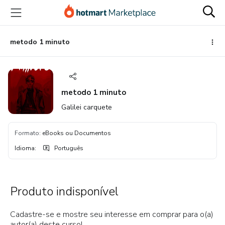
Ir
Ir
Ir
para
para
para
o
o
o
conteúdo
pagamento
rodapé
metodo 1 minuto
principal
metodo 1 minuto
Galilei carquete
Formato
:
eBooks ou Documentos
Idioma
:
Português
Produto indisponível
Cadastre-se e mostre seu interesse em comprar para o(a)
autor(a) deste curso!