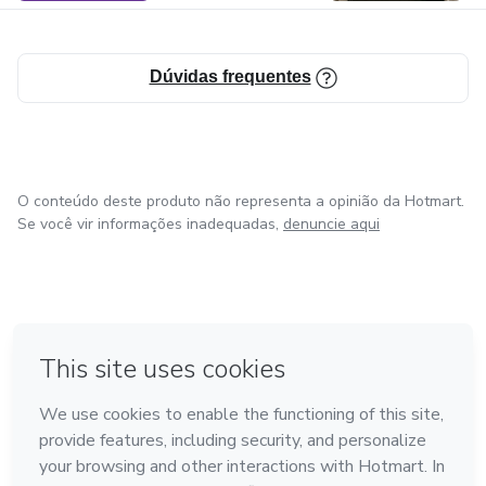
Dúvidas frequentes
O conteúdo deste produto não representa a opinião da Hotmart.
Se você vir informações inadequadas,
denuncie aqui
em Bogotá
em Amsterdam
em Madrid
na Cidade do México
Feito com
❤
em Belo Horizonte