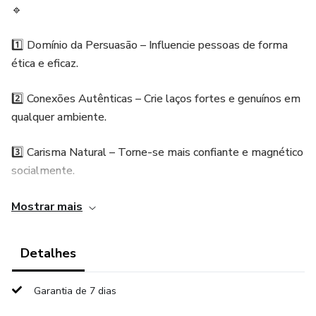
🔹
1️⃣ Domínio da Persuasão – Influencie pessoas de forma
ética e eficaz.
2️⃣ Conexões Autênticas – Crie laços fortes e genuínos em
qualquer ambiente.
3️⃣ Carisma Natural – Torne-se mais confiante e magnético
socialmente.
4️⃣ Técnicas Comprovadas – Métodos testados para se
Mostrar mais
destacar em qualquer conversa.
Detalhes
5️⃣ Comunicação Poderosa – Aprenda a falar de forma
envolvente e impactante.
Garantia de 7 dias
📌 Não perca a chance de transformar sua comunicação e