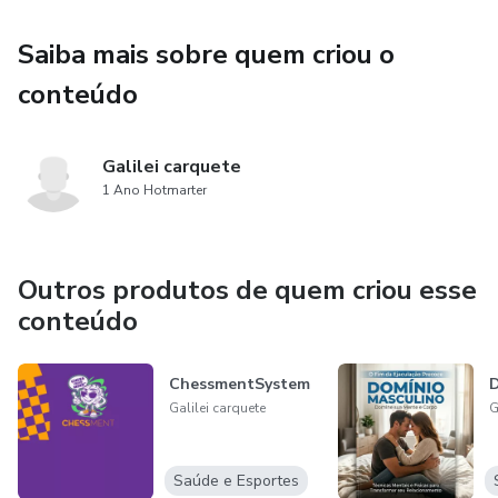
conquistar mais oportunidades na vida!
Saiba mais sobre quem criou o
conteúdo
Galilei carquete
1 Ano Hotmarter
Outros produtos de quem criou esse
conteúdo
ChessmentSystem
D
Galilei carquete
G
Saúde e Esportes