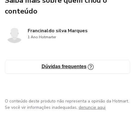
Saiba mais sobre quem criou o
✔ Como organizar para chegar aos 10 mil por mês
conteúdo
🔥 CAPÍTULO 1 – COMEÇANDO DO ZERO
Francinaldo silva Marques
1.1 – Você não precisa de uma pizzaria grande
1 Ano Hotmarter
Você pode começar:
Na sua própria cozinha
Dúvidas frequentes
Com forno doméstico
Investindo pouco
O conteúdo deste produto não representa a opinião da Hotmart.
Se você vir informações inadequadas,
denuncie aqui
Equipamentos básicos:
Forno