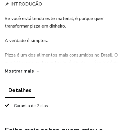
📌 INTRODUÇÃO
Se você está lendo este material, é porque quer
transformar pizza em dinheiro.
A verdade é simples:
Pizza é um dos alimentos mais consumidos no Brasil. O
que falta para muita gente não é cliente — é estratégia.
Mostrar mais
Neste método você vai aprender:
Detalhes
✔ Como começar com pouco dinheiro
✔ Como montar um cardápio lucrativo
Garantia de 7 dias
✔ Como vender todos os dias pelo WhatsApp