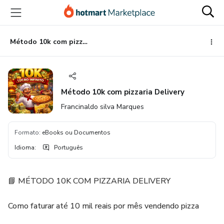
Ir
Ir
Ir
para
para
para
o
o
o
conteúdo
pagamento
rodapé
Método 10k com pizzaria Delivery
principal
Método 10k com pizzaria Delivery
Francinaldo silva Marques
Formato
:
eBooks ou Documentos
Idioma
:
Português
📘 MÉTODO 10K COM PIZZARIA DELIVERY
Como faturar até 10 mil reais por mês vendendo pizza