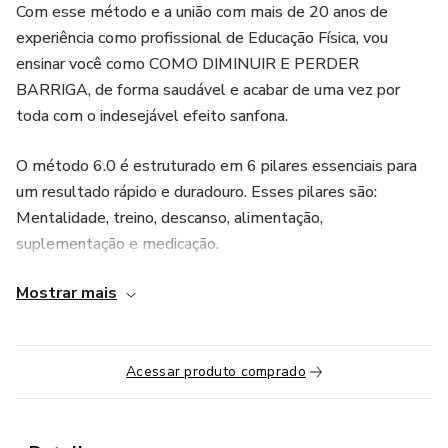
Com esse método e a união com mais de 20 anos de
experiência como profissional de Educação Física, vou
ensinar você como COMO DIMINUIR E PERDER
BARRIGA, de forma saudável e acabar de uma vez por
toda com o indesejável efeito sanfona.
O método 6.0 é estruturado em 6 pilares essenciais para
um resultado rápido e duradouro. Esses pilares são:
Mentalidade, treino, descanso, alimentação,
suplementação e medicação.
Mostrar mais
O curso é composto por 7 (sete) MÓDULOS que serão
entregues em forma de MENTORIA 100% online onde a
cada encontro a (o) aluna(o) será ensinado como perder
barriga de verdade do absoluto 0. O conteúdo e suas
Acessar produto comprado
prováveis atualizações ficarão disponíveis na plataforma da
hotmart onde a aluna(o) terá acesso a todo seu conteúdo