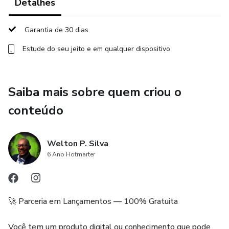
durante o período de 12 meses para tirar dúvidas podendo
Detalhes
também faze-las através dos nossos canais de
comunicação 24 horas por dia 7 dias por semana.
Garantia de 30 dias
Estude do seu jeito e em qualquer dispositivo
Investir em saúde é o melhor negócio!
Te espero no próximo nível.
Saiba mais sobre quem criou o
conteúdo
Welton P. Silva
6 Ano Hotmarter
🚀 Parceria em Lançamentos — 100% Gratuita
Você tem um produto digital ou conhecimento que pode