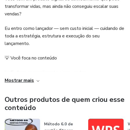
transformar vidas, mas ainda não conseguiu escalar suas
vendas?
Eu entro como lançador — sem custo inicial — cuidando de
toda a estratégia, estrutura e execução do seu
lançamento.
💡 Você foca no conteúdo
📈 Eu foco no crescimento e nas vendas
Mostrar mais
Modelo baseado em parceria: só ganhamos quando você
ganha.
Outros produtos de quem criou esse
conteúdo
Se você busca crescimento real, escala e resultados
consistentes, vamos conversar.
Método 6.0 de