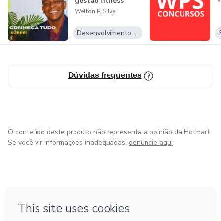
gestão fitness
📩 Me chame no direct e vamos avaliar seu projeto.
W
Welton P. Silva
Desenvolvimento Pessoal
Dúvidas frequentes
O conteúdo deste produto não representa a opinião da Hotmart.
Se você vir informações inadequadas,
denuncie aqui