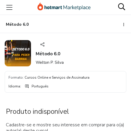
Ir
Ir
Ir
para
para
para
o
o
o
conteúdo
pagamento
rodapé
Método 6.0
principal
Método 6.0
Welton P. Silva
Formato
:
Cursos Online e Serviços de Assinatura
Idioma
:
Português
Produto indisponível
Cadastre-se e mostre seu interesse em comprar para o(a)
autor(a) deste curso!