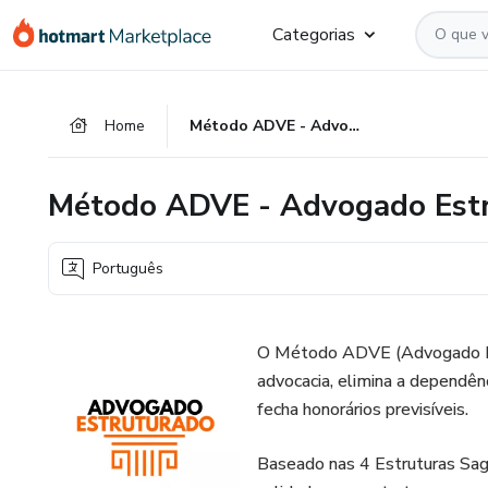
Ir
Ir
Ir
Categorias
para
para
para
o
o
o
conteúdo
pagamento
rodapé
Home
Método ADVE - Advogado Estruturado
principal
Método ADVE - Advogado Est
Português
O Método ADVE (Advogado Es
advocacia, elimina a dependên
fecha honorários previsíveis.
Baseado nas 4 Estruturas Sa