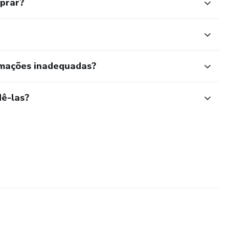
mprar?
rmações inadequadas?
ê-las?