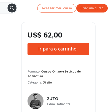
Acessar meu curso
Criar um curso
US$ 62,00
Ir para o carrinho
Garantia de 7 dias
Estude do seu jeito e em qualquer
Formato
:
Cursos Online e Serviços de
dispositivo
Assinatura
Categoria
:
Direito
9 aula e 9 hora de conteúdo original
GUTO
1 Ano Hotmarter