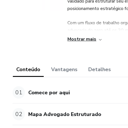
validado para estruturar seu es
posicionamento estratégico fo
Com um fluxo de trabalho orga
advocacia do zero até os 30 
de advogados da Nova Geraçã
Mostrar mais
💡 Junte-se à comunidade dos
ensinaram na faculdade: um cam
crescer todos os meses.
Conteúdo
Vantagens
Detalhes
01
Comece por aqui
02
Mapa Advogado Estruturado