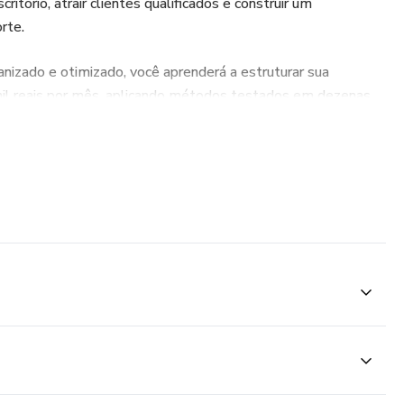
critório, atrair clientes qualificados e construir um
rte.
nizado e otimizado, você aprenderá a estruturar sua
mil reais por mês, aplicando métodos testados em dezenas
o.
 Advogados Estruturados e descubra o que nunca te
inho prático, previsível e escalável para sua advocacia