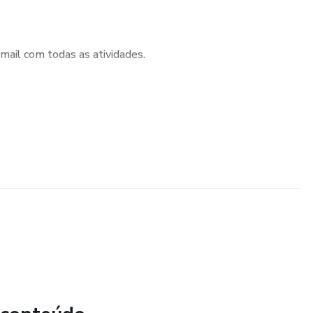
-mail com todas as atividades.
ar para o seu pequeno brincar.
 de acelerar o processo de aprendizagem!