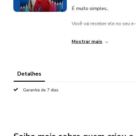
É muito simples..
Você vai receber ele no seu e
Depois, é só você imprimir e d
Mostrar mais
E mãos-a-obra, chegou a hora
Detalhes
Garantia de 7 dias