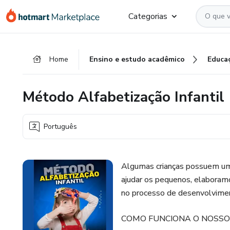
Ir
Ir
Ir
Categorias
para
para
para
o
o
o
conteúdo
pagamento
rodapé
Home
Ensino e estudo acadêmico
Educa
principal
Método Alfabetização Infantil
Português
Algumas crianças possuem um 
ajudar os pequenos, elaboramo
no processo de desenvolvimen
COMO FUNCIONA O NOSSO