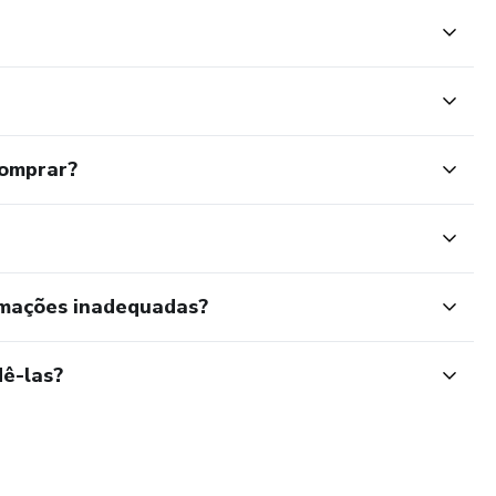
comprar?
rmações inadequadas?
ê-las?