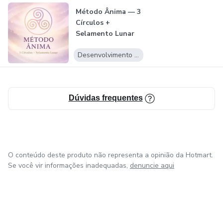
e te reposicionar internamente.
Método Ânima — 3
Círculos +
Sem que você precise mudar sua vida por fora.
Selamento Lunar
Desenvolvimento Pessoal
O que é o Ânima na prática
Você não aprende mais sobre você.
Dúvidas frequentes
Você aprende a identificar o que sustenta seus padrões
e a se reposicionar internamente.
O conteúdo deste produto não representa a opinião da Hotmart.
Isso muda:
Se você vir informações inadequadas,
denuncie aqui
• a forma como você decide
• a forma como você se relaciona