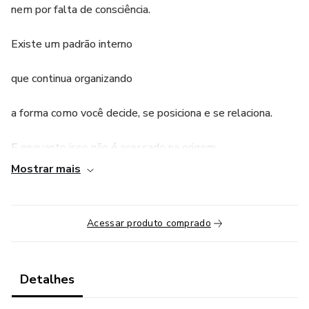
nem por falta de consciência.
Existe um padrão interno
que continua organizando
a forma como você decide, se posiciona e se relaciona.
E enquanto isso não é acessado na origem,
Mostrar mais
você até tenta fazer diferente…
mas acaba voltando para o mesmo lugar.
Acessar produto comprado
Nas relações.
Detalhes
Nas escolhas.