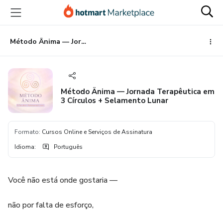
Ir
Ir
Ir
para
para
para
o
o
o
conteúdo
pagamento
rodapé
Método Ânima — Jornada Terapêutica em 3 Círculos + Selamento Lunar
principal
Método Ânima — Jornada Terapêutica em
3 Círculos + Selamento Lunar
Formato
:
Cursos Online e Serviços de Assinatura
Idioma
:
Português
Você não está onde gostaria —
não por falta de esforço,