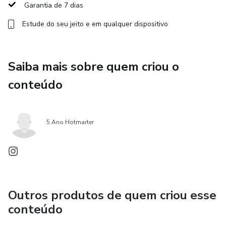
Garantia de 7 dias
Na forma como você se coloca na vida.
Estude do seu jeito e em qualquer dispositivo
É aqui que o Método Ânima começa.
Não na sua rotina,
Saiba mais sobre quem criou o
conteúdo
mas no lugar interno de onde ela é vivida.
O Ânima não é mais um conteúdo,
5 Ano Hotmarter
nem algo que você precisa entender melhor.
É um processo terapêutico estruturado
para identificar o que sustenta esse padrão —
Outros produtos de quem criou esse
conteúdo
antes mesmo de virar ação —