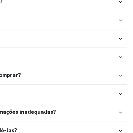
?
comece a eternizar legados.
comprar?
rmações inadequadas?
ê-las?