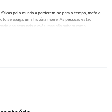
s físicas pelo mundo a perderem-se para o tempo, mofo e
oto se apaga, uma história morre. As pessoas estão
egado dos seus pais e avós, mas não sabem como.
é apenas um guia sobre edição de fotos. É um método
 a tecnologia mais avançada de Inteligência Artificial
artística para restaurar o que parecia perdido.
ok
 se posicionar no mercado como um especialista, não apenas
 passo para fazer o inventário e diagnosticar o estado de