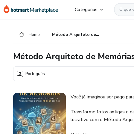
Ir
Ir
Ir
Categorias
para
para
para
o
o
o
conteúdo
pagamento
rodapé
Home
Método Arquiteto de Memórias
principal
Método Arquiteto de Memória
Português
Você já imaginou ser pago par
Transforme fotos antigas e dan
lucrativo com o Método Arqu