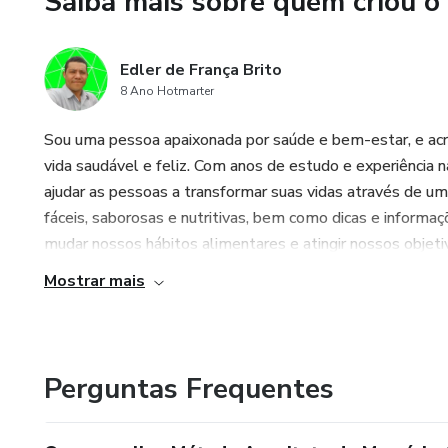
Saiba mais sobre quem criou o
conservação de qualquer acerv
O Business do Legado: Como p
Edler de França Brito
o seu serviço.
8 Ano Hotmarter
Plano de Guerra de 30 Dias: U
Sou uma pessoa apaixonada por saúde e bem-estar, e acr
remunerado em apenas um m
vida saudável e feliz. Com anos de estudo e experiência n
ajudar as pessoas a transformar suas vidas através de u
Bónus Exclusivo: Modelos de c
fáceis, saborosas e nutritivas, bem como dicas e informaç
a usar.
mudar nossos hábitos alimentares e atingir nossos objetiv
Mostrar mais
Para Quem É Este Método?
Para fotógrafos e designers 
Perguntas Frequentes
Para entusiastas de genealogia
Para qualquer pessoa que quei