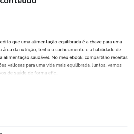
 conteúdo
o.
recificar (ganhando o que o seu tempo vale) e como escalar
m cronograma prático para ter o seu primeiro cliente
edito que uma alimentação equilibrada é a chave para uma
ês.
a área da nutrição, tenho o conhecimento e a habilidade de
ma alimentação saudável. No meu ebook, compartilho receitas
ontratos, planilhas de controlo e scripts de vendas prontos
ões valiosas para uma vida mais equilibrada. Juntos, vamos
os de saúde de forma efic...
que querem uma nova fonte de rendimento.
 e história.
ra trabalhar de casa, com um propósito nobre e lucrativo.