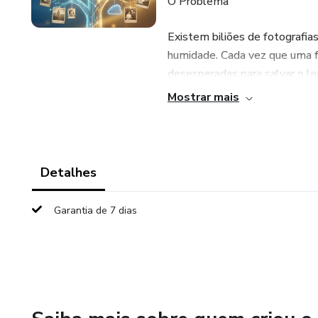
O Problema
Existem biliões de fotografia
humidade. Cada vez que uma f
desesperadas para salvar o l
Mostrar mais
A Solução
O Arquiteto de Memórias não 
completo onde aprenderá a usar
Detalhes
combinada com a sensibilidade 
Garantia de 7 dias
O Que Vai Encontrar No E-bo
A Mentalidade de Elite: Como
um "editor".
Arqueologia Digital: O passo a