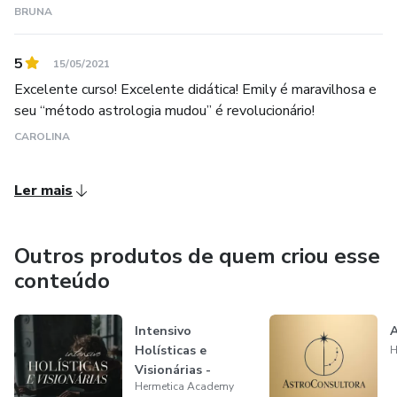
BRUNA
5
15/05/2021
Excelente curso! Excelente didática! Emily é maravilhosa e
seu “método astrologia mudou” é revolucionário!
CAROLINA
Ler mais
Outros produtos de quem criou esse
conteúdo
Intensivo
A
Holísticas e
H
Visionárias -
Hermetica Academy
comunicação e