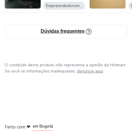
venda no...
Empreendedorismo Digital
Dúvidas frequentes
O conteúdo deste produto não representa a opinião da Hotmart.
Se você vir informações inadequadas,
denuncie aqui
em Amsterdam
em Madrid
em Bogotá
Feito com
❤