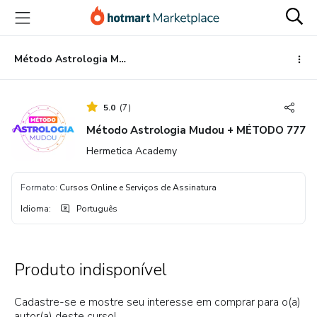
Ir
Ir
Ir
para
para
para
o
o
o
conteúdo
pagamento
rodapé
Método Astrologia Mudou + MÉTODO 777
principal
5.0
(
7
)
Método Astrologia Mudou + MÉTODO 777
Hermetica Academy
Formato
:
Cursos Online e Serviços de Assinatura
Idioma
:
Português
Produto indisponível
Cadastre-se e mostre seu interesse em comprar para o(a)
autor(a) deste curso!