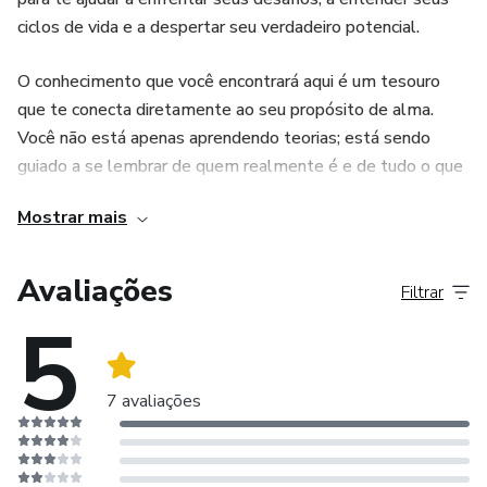
ciclos de vida e a despertar seu verdadeiro potencial.
O conhecimento que você encontrará aqui é um tesouro
que te conecta diretamente ao seu propósito de alma.
Você não está apenas aprendendo teorias; está sendo
guiado a se lembrar de quem realmente é e de tudo o que
pode ser. Juntas, vamos trazer à tona o seu poder interior,
Mostrar mais
aquele que talvez você nem sabia que existia.
Avaliações
Filtrar
5
7 avaliações