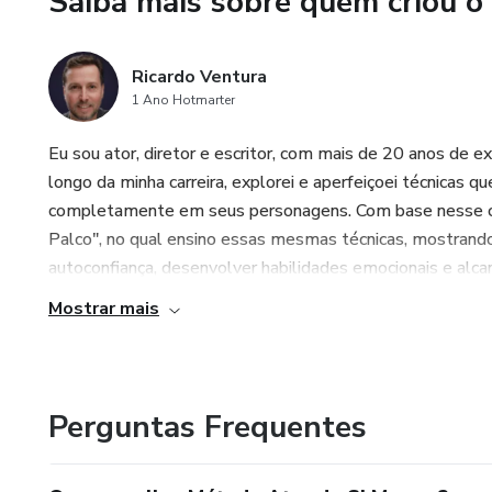
Saiba mais sobre quem criou o
o Método Ator de Si Mesmo é 
com técnica, presença e verda
Ricardo Ventura
1 Ano Hotmarter
Eu sou ator, diretor e escritor, com mais de 20 anos de e
longo da minha carreira, explorei e aperfeiçoei técnicas 
completamente em seus personagens. Com base nesse co
Palco", no qual ensino essas mesmas técnicas, mostrando
autoconfiança, desenvolver habilidades emocionais e alcan
Mostrar mais
Perguntas Frequentes