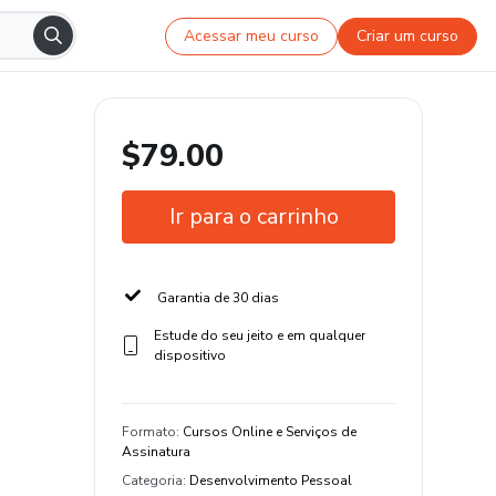
Acessar meu curso
Criar um curso
$79.00
Ir para o carrinho
Garantia de 30 dias
Estude do seu jeito e em qualquer
dispositivo
Formato
:
Cursos Online e Serviços de
Assinatura
Categoria
:
Desenvolvimento Pessoal