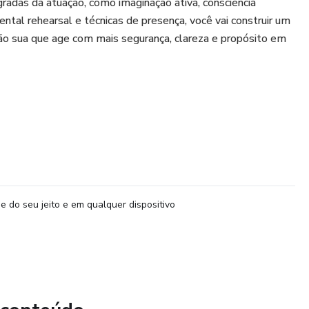
radas da atuação, como imaginação ativa, consciência
ental rehearsal e técnicas de presença, você vai construir um
ão sua que age com mais segurança, clareza e propósito em
indicado para quem quer melhorar sua comunicação, vencer
 inseguranças e hábitos limitantes, ou mesmo iniciar um
al.
 participar. O curso é feito para qualquer pessoa que deseje
to, aumentar a autoconfiança e criar novos caminhos com
o.
e do seu jeito e em qualquer dispositivo
rso oferece exercícios práticos, materiais complementares e
 ajudar alunos a colocar em prática cada etapa do método
do, vivendo no automático ou distante da sua melhor versão,