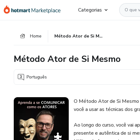
Ir
Ir
Ir
Categorias
para
para
para
o
o
o
conteúdo
pagamento
rodapé
Home
Método Ator de Si Mesmo
principal
Método Ator de Si Mesmo
Português
O Método Ator de Si Mesmo é
você a usar as técnicas dos gr
Ao longo do curso, você vai ap
presente e autêntica de si 