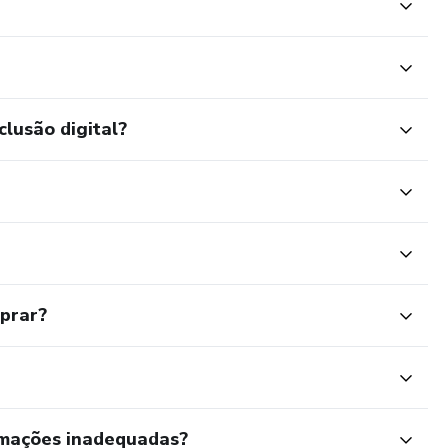
clusão digital?
mprar?
rmações inadequadas?