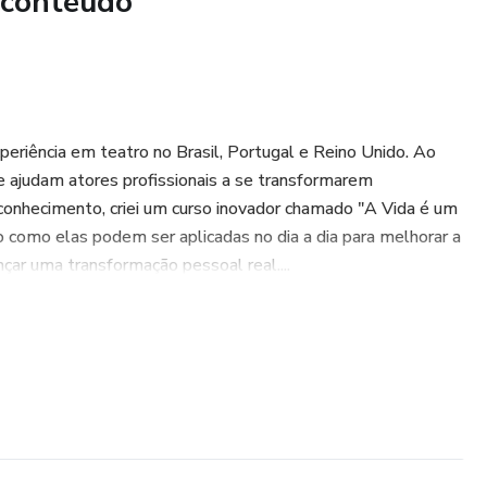
 conteúdo
o primeiro passo para retomar as rédeas da sua história —
de."
xperiência em teatro no Brasil, Portugal e Reino Unido. Ao
que ajudam atores profissionais a se transformarem
nhecimento, criei um curso inovador chamado "A Vida é um
 como elas podem ser aplicadas no dia a dia para melhorar a
çar uma transformação pessoal real....