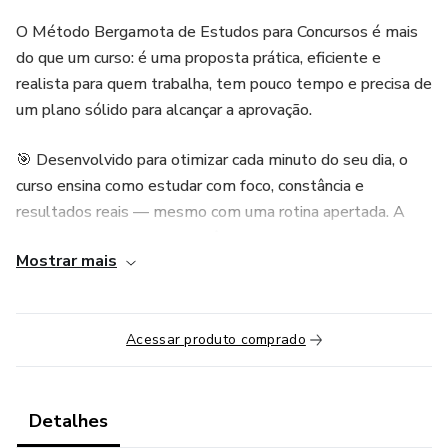
O Método Bergamota de Estudos para Concursos é mais
do que um curso: é uma proposta prática, eficiente e
realista para quem trabalha, tem pouco tempo e precisa de
um plano sólido para alcançar a aprovação.
🎯 Desenvolvido para otimizar cada minuto do seu dia, o
curso ensina como estudar com foco, constância e
resultados reais — mesmo com uma rotina apertada. A
metodologia se apoia em três pilares fundamentais:
Mostrar mais
✅ Questões como ponto de partida – comece como os
aprovados: pela prática real
Acessar produto comprado
✅ Caderno de Erros e Revisão Guiada – transforme seus
erros em aprendizado duradouro
Detalhes
✅ Uso estratégico da IA – utilize ferramentas como o