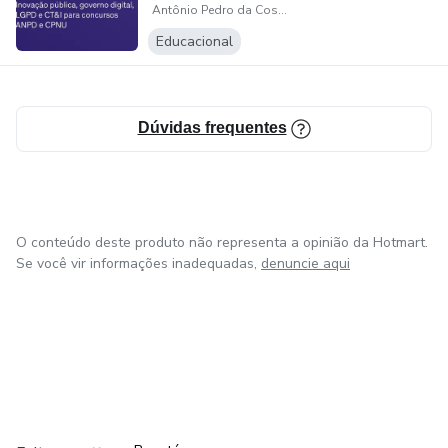
Antônio Pedro da Costa e Silva Lima
tecnologia e
inova...
Educacional
Dúvidas frequentes
O conteúdo deste produto não representa a opinião da Hotmart.
Se você vir informações inadequadas,
denuncie aqui
em Amsterdam
em Madrid