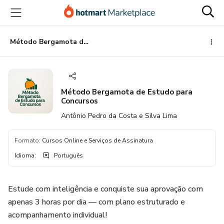
Ir
Ir
Ir
para
para
para
o
o
o
conteúdo
pagamento
rodapé
Método Bergamota de Estudo para Concursos
principal
Método Bergamota de Estudo para
Concursos
Antônio Pedro da Costa e Silva Lima
Formato
:
Cursos Online e Serviços de Assinatura
Idioma
:
Português
Estude com inteligência e conquiste sua aprovação com
apenas 3 horas por dia — com plano estruturado e
acompanhamento individual!