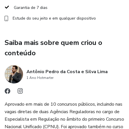
ChatGPT para revisar, entender e praticar melhor
Garantia de 7 dias
Estude do seu jeito e em qualquer dispositivo
📚 Você recebe:
a) Um e-book exclusivo com o método completo, passo a
Saiba mais sobre quem criou o
passo
conteúdo
b) Uma vídeo-aula de 50 minutos explicando toda a lógica
do método
Antônio Pedro da Costa e Silva Lima
c) Planilha de acompanhamento de desempenho e
1 Ano Hotmarter
progresso
d) Modelo do Caderno de Erros para transformar falhas em
Aprovado em mais de 10 concursos públicos, incluindo nas
acertos
vagas diretas de duas Agências Reguladoras no cargo de
Especialista em Regulação no âmbito do primeiro Concurso
👤 Indicado para quem conta com até 3 horas líquidas por
Nacional Unificado (CPNU). Foi aprovado também no curso