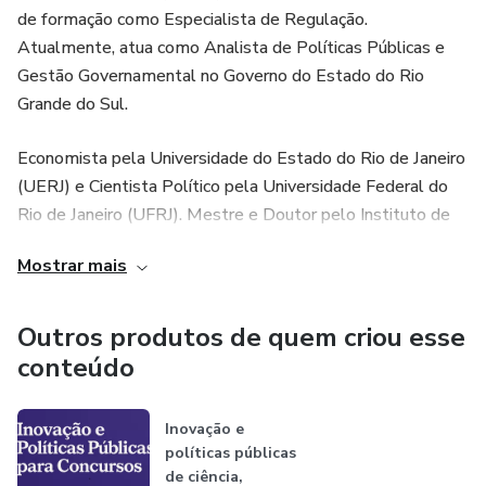
dia
de formação como Especialista de Regulação.
Atualmente, atua como Analista de Políticas Públicas e
🍊 O nome Bergamota faz referência à fruta símbolo do
Gestão Governamental no Governo do Estado do Rio
Sul do Brasil — simplicidade, rotina e constância. Essa é a
Grande do Sul.
essência do curso: respeitar seu tempo e transformar sua
disciplina em resultado.
Economista pela Universidade do Estado do Rio de Janeiro
(UERJ) e Cientista Político pela Universidade Federal do
Rio de Janeiro (UFRJ). Mestre e Doutor pelo Instituto de
Economia da UFRJ. Possui formações e especializações
Mostrar mais
realizadas em instituições como: Universidade de
Montreal, UNCTAD, Universidade da Califórnia, Yale,
Universidade da Pensilvânia e Harvard.
Outros produtos de quem criou esse
conteúdo
Inovação e
políticas públicas
de ciência,