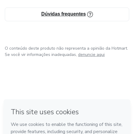
Dúvidas frequentes
O conteúdo deste produto não representa a opinião da Hotmart.
Se você vir informações inadequadas,
denuncie aqui
em Bogotá
em Amsterdam
em Madrid
na Cidade do México
Feito com
❤
em Belo Horizonte