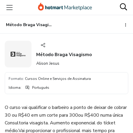
Ir
Ir
Ir
para
para
para
o
o
o
conteúdo
pagamento
rodapé
Método Braga Visagismo
principal
Método Braga Visagismo
Alison Jesus
Formato
:
Cursos Online e Serviços de Assinatura
Idioma
:
Português
O curso vai qualificar o barbeiro a ponto de deixar de cobrar
30 ou R$40 em um corte para 300ou R$400 numa única
Consultoria visagista. Aumento exponencial do tícket
médio.Vai proporcionar o profissional mais tempo pra