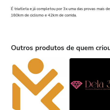
É triatleta e já completou por 3x uma das provas mais 
Ambiente de crescimento
180km de ciclismo e 42km de corrida.
Força mental
Circulo da alta performance
Outros produtos de quem crio
Flexibilidade emocional
Semana 04 - Liderar
Saindo do piloto automático
Tolerância ao estresse
Vida pessoal x profissional x ex
Meditação e relaxamento