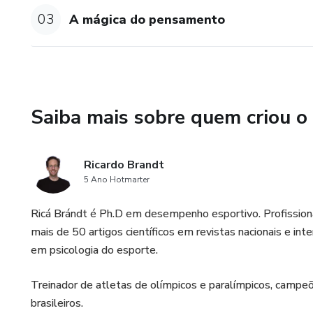
03
A mágica do pensamento
Mind Skills
A triade da disciplina
Habilidades mentais do esport
Saiba mais sobre quem criou o
Semana 02 - Desenvolver
Ricardo Brandt
Propósito e metas
5 Ano Hotmarter
Foco e disciplina
Ricá Brándt é Ph.D em desempenho esportivo. Profissiona
mais de 50 artigos científicos em revistas nacionais e in
Assertividade
em psicologia do esporte.
Confiança e Garra
Treinador de atletas de olímpicos e paralímpicos, campeõ
brasileiros.
Semana 03 - Dominar