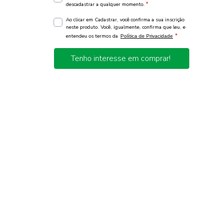
*
descadastrar a qualquer momento.
Ao clicar em Cadastrar, você confirma a sua inscrição
neste produto. Você, igualmente, confirma que leu, e
*
entendeu os termos da
Política de Privacidade
Tenho interesse em comprar!