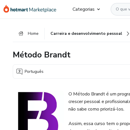
Ir
Ir
Ir
Categorias
para
para
para
o
o
o
conteúdo
pagamento
rodapé
Home
Carreira e desenvolvimento pessoal
principal
Método Brandt
Português
O Método Brandt é um program
crescer pessoal e profission
não sabe como priorizá-los.
Assim, essa curso tem o prop