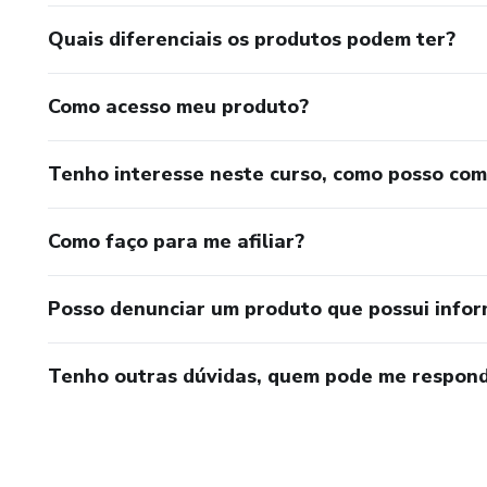
Quais diferenciais os produtos podem ter?
Aula final
“Este produto não substitui o
Como acesso meu produto?
para tratar de assuntos relati
Tenho interesse neste curso, como posso co
Como faço para me afiliar?
Posso denunciar um produto que possui info
Tenho outras dúvidas, quem pode me respond