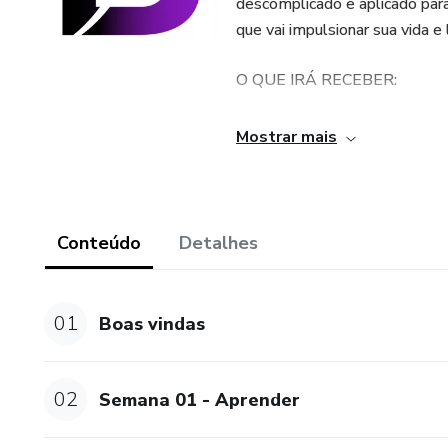
descomplicado e aplicado par
que vai impulsionar sua vida e
O QUE IRÁ RECEBER:
O Método Brandt é composto 
Mostrar mais
potencializar seu aprendizado
garantir seu desenvolvimento
Teremos também palestras com
Conteúdo
Detalhes
(nutricionista), Dr. Glaycon M
medalhista paralímpica Josian
01
Boas vindas
Conteúdos:
Semana 01 - Aprender
02
Semana 01 - Aprender
Teste de autoconhecimento