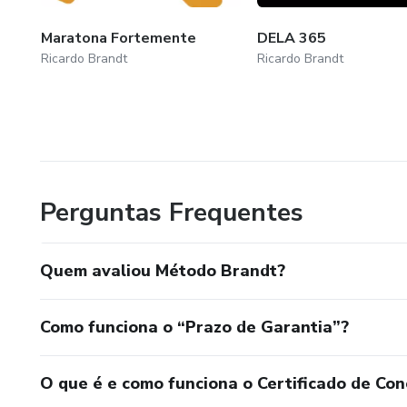
Semana 05 - Fazer
Maratona Fortemente
DELA 365
Ricardo Brandt
Ricardo Brandt
Resiliência x antifragil
O poder da empatia
Contrato para o futuro
Perguntas Frequentes
Sono e recuperação
Semana 06 - Conquistar
Quem avaliou Método Brandt?
Eterno aprendiz
Como funciona o “Prazo de Garantia”?
Comunicação
O que é e como funciona o Certificado de Con
Talento não basta