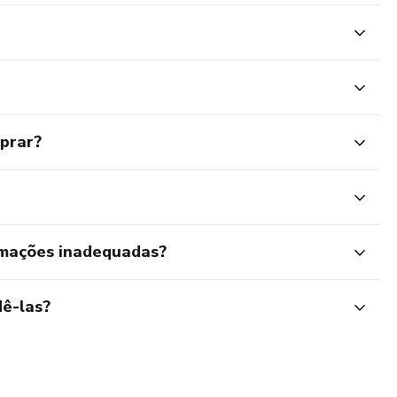
 parecer médico profissional. Sempre consulte um médico
vos à saúde"
mprar?
rmações inadequadas?
ê-las?