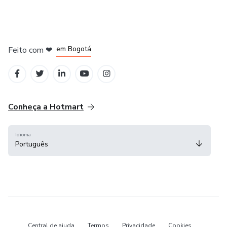
em Amsterdam
em Madrid
em Bogotá
Feito com
❤
em Belo Horizonte
na Cidade do México
Conheça a Hotmart
Idioma
Português
Central de ajuda
Termos
Privacidade
Cookies