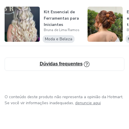
Kit Essencial de
E
Ferramentas para
e
Iniciantes
t
Bruna de Lima Ramos
B
e
Moda e Beleza
Dúvidas frequentes
O conteúdo deste produto não representa a opinião da Hotmart.
Se você vir informações inadequadas,
denuncie aqui