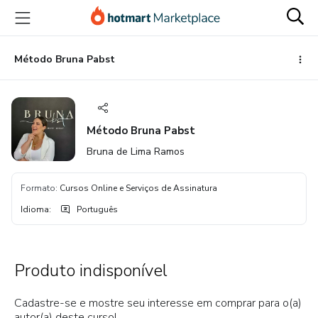
Ir
Ir
Ir
para
para
para
o
o
o
conteúdo
pagamento
rodapé
Método Bruna Pabst
principal
Método Bruna Pabst
Bruna de Lima Ramos
Formato
:
Cursos Online e Serviços de Assinatura
Idioma
:
Português
Produto indisponível
Cadastre-se e mostre seu interesse em comprar para o(a)
autor(a) deste curso!