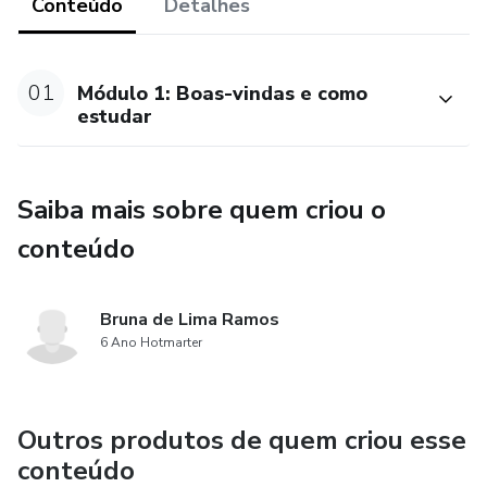
Este curso é para quem quer se destacar no mercado,
Conteúdo
Detalhes
oferecendo penteados que não só encantam, mas que
também aumentam a satisfação e a fidelidade dos
clientes. Seja você um profissional iniciante ou experiente,
01
Módulo 1: Boas-vindas e como
estudar
aqui você encontrará o conhecimento e as ferramentas para
levar seu trabalho a um novo patamar.
Saiba mais sobre quem criou o
conteúdo
Bruna de Lima Ramos
6 Ano Hotmarter
Outros produtos de quem criou esse
conteúdo