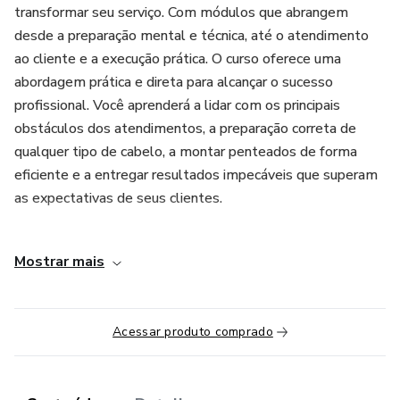
transformar seu serviço. Com módulos que abrangem
desde a preparação mental e técnica, até o atendimento
ao cliente e a execução prática. O curso oferece uma
abordagem prática e direta para alcançar o sucesso
profissional. Você aprenderá a lidar com os principais
obstáculos dos atendimentos, a preparação correta de
qualquer tipo de cabelo, a montar penteados de forma
eficiente e a entregar resultados impecáveis que superam
as expectativas de seus clientes.
Além das técnicas essenciais, o curso também fornece
Mostrar mais
estratégias para aumentar seu faturamento, oferecendo
um serviço mais completo e de maior valor. Com aulas
teóricas, práticas, e vídeos demonstrativos, você estará
Acessar produto comprado
pronto para aplicar o que aprendeu em qualquer situação,
seja no studio, salão ou em atendimentos domiciliares.