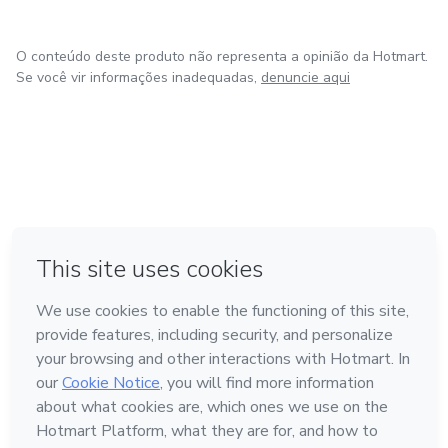
O conteúdo deste produto não representa a opinião da Hotmart.
Se você vir informações inadequadas,
denuncie aqui
em Amsterdam
em Madrid
em Bogotá
Feito com
❤
em Belo Horizonte
na Cidade do México
Conheça a Hotmart
Idioma