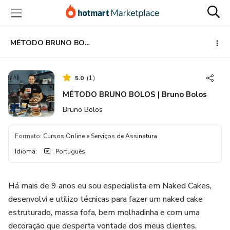
Ir
Ir
Ir
para
para
para
o
o
o
conteúdo
pagamento
rodapé
MÉTODO BRUNO BOLOS | Bruno Bolos
principal
5.0
(
1
)
MÉTODO BRUNO BOLOS | Bruno Bolos
Bruno Bolos
Formato
:
Cursos Online e Serviços de Assinatura
Idioma
:
Português
Há mais de 9 anos eu sou especialista em Naked Cakes,
desenvolvi e utilizo técnicas para fazer um naked cake
estruturado, massa fofa, bem molhadinha e com uma
decoração que desperta vontade dos meus clientes.