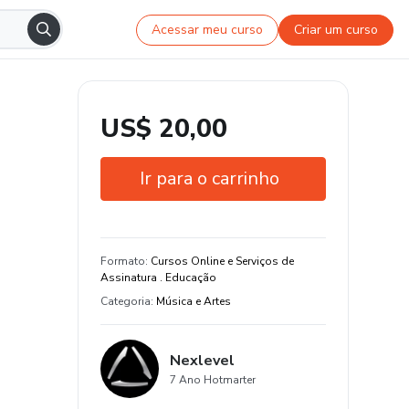
Acessar meu curso
Criar um curso
US$ 20,00
Ir para o carrinho
Garantia de 7 dias
Estude do seu jeito e em qualquer
Formato
:
Cursos Online e Serviços de
dispositivo
Assinatura . Educação
Categoria
:
Música e Artes
Nexlevel
7 Ano Hotmarter