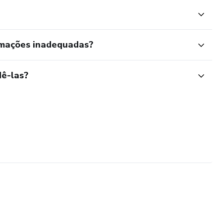
rmações inadequadas?
ê-las?