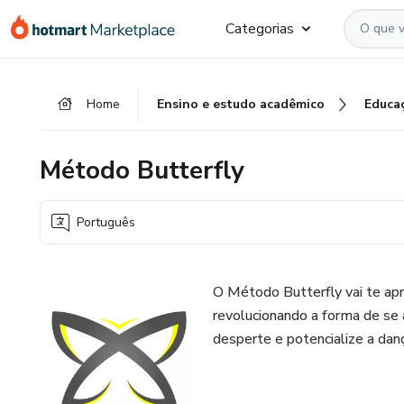
Ir
Ir
Ir
Categorias
para
para
para
o
o
o
conteúdo
pagamento
rodapé
Home
Ensino e estudo acadêmico
Educa
principal
Método Butterfly
Português
O Método Butterfly vai te ap
revolucionando a forma de se 
desperte e potencialize a danç