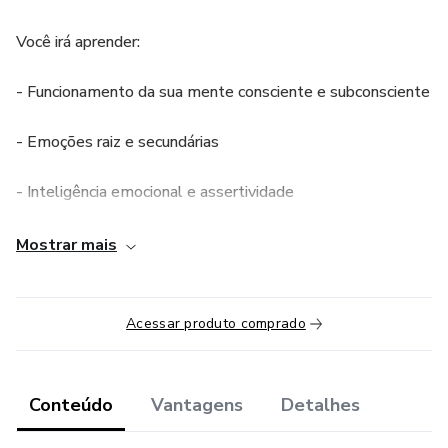
Você irá aprender:
- Funcionamento da sua mente consciente e subconsciente
- Emoções raiz e secundárias
- Inteligência emocional e assertividade
- Ressignificação de crenças limitantes
Mostrar mais
- Técnicas de meditação
Acessar produto comprado
- Eliminando o estresse e ansiedade em 14 dias com o
desafio Xô Estresse e Tchau Ansiedade.
Conteúdo
Vantagens
Detalhes