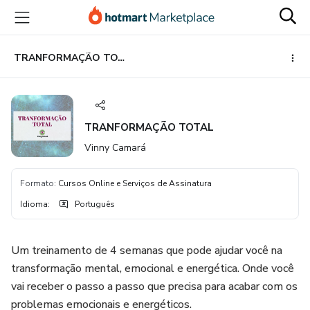
Ir
Ir
Ir
para
para
para
o
o
o
conteúdo
pagamento
rodapé
TRANFORMAÇÃO TOTAL
principal
TRANFORMAÇÃO TOTAL
Vinny Camará
Formato
:
Cursos Online e Serviços de Assinatura
Idioma
:
Português
Um treinamento de 4 semanas que pode ajudar você na
transformação mental, emocional e energética. Onde você
vai receber o passo a passo que precisa para acabar com os
problemas emocionais e energéticos.