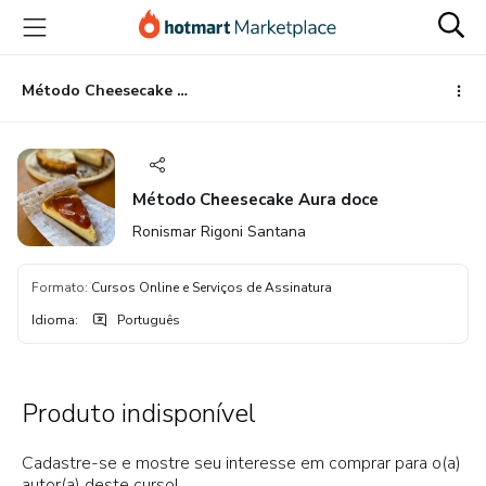
Ir
Ir
Ir
para
para
para
o
o
o
conteúdo
pagamento
rodapé
Método Cheesecake Aura doce
principal
Método Cheesecake Aura doce
Ronismar Rigoni Santana
Formato
:
Cursos Online e Serviços de Assinatura
Idioma
:
Português
Produto indisponível
Cadastre-se e mostre seu interesse em comprar para o(a)
autor(a) deste curso!