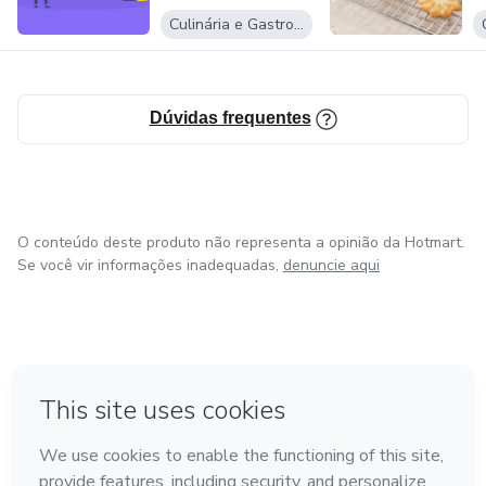
Culinária e Gastronomia
Dúvidas frequentes
O conteúdo deste produto não representa a opinião da Hotmart.
Se você vir informações inadequadas,
denuncie aqui
em Bogotá
em Amsterdam
em Madrid
na Cidade do México
Feito com
❤