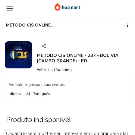
Ir
Ir
Ir
para
para
para
o
o
o
conteúdo
pagamento
rodapé
METODO CIS ONLINE - 237 - BOLIVIA (CAMPO GRANDE) - ED
principal
METODO CIS ONLINE - 237 - BOLIVIA
(CAMPO GRANDE) - ED
Febracis Coaching
Formato
:
Ingressos para eventos
Idioma
:
Português
Produto indisponível
Cadastre-se e mostre seu interesse em comprar para o(a)