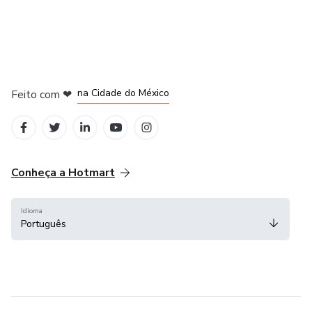
em Bogotá
em Amsterdam
em Madrid
na Cidade do México
Feito com
❤
em Belo Horizonte
Conheça a Hotmart
Idioma
Português