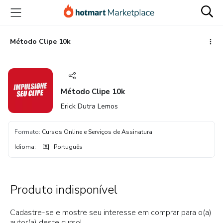
Ir
Ir
Ir
para
para
para
o
o
o
conteúdo
pagamento
rodapé
Método Clipe 10k
principal
Método Clipe 10k
Erick Dutra Lemos
Formato
:
Cursos Online e Serviços de Assinatura
Idioma
:
Português
Produto indisponível
Cadastre-se e mostre seu interesse em comprar para o(a)
autor(a) deste curso!