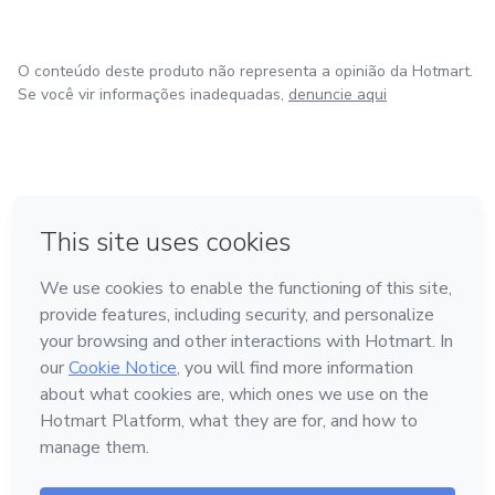
O conteúdo deste produto não representa a opinião da Hotmart.
Se você vir informações inadequadas,
denuncie aqui
em Bogotá
em Amsterdam
em Madrid
na Cidade do México
Feito com
❤
em Belo Horizonte
Conheça a Hotmart
Idioma