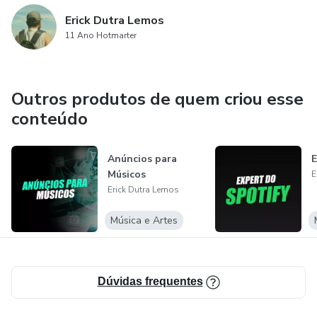
Erick Dutra Lemos
11 Ano Hotmarter
Outros produtos de quem criou esse
conteúdo
Anúncios para
E
Músicos
E
Erick Dutra Lemos
Música e Artes
Dúvidas frequentes