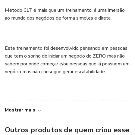
• Aprenda a ouvir nãos;
Método CLT é mais que um treinamento, é uma imersão
• Decepção zero;
ao mundo dos negócios de forma simples e direta.
• Investindo sem dinheiro;
Este treinamento foi desenvolvido pensando em pessoas
•MÓDULO 3
que tem o sonho de iniciar um negócio do ZERO mas não
sabem por onde começar e/ou pessoas que já possuem um
BRANDING
negócio mas não consegue gerar escalabilidade.
• Conhecendo seus concorrentes;
• Entendendo seu mercado;
MAS EU NÃO TENHO UMA EMPRESA E NÃO QUERO
COMEÇAR UM NEGÓCIO, EU POSSO FAZER O
Mostrar mais
• Criando diferenciais;
TREINAMENTO?
Outros produtos de quem criou esse
• Esteja fora da curva;