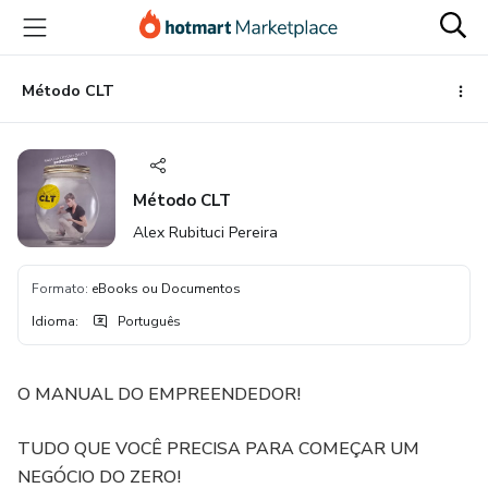
Ir
Ir
Ir
para
para
para
o
o
o
conteúdo
pagamento
rodapé
Método CLT
principal
Método CLT
Alex Rubituci Pereira
Formato
:
eBooks ou Documentos
Idioma
:
Português
O MANUAL DO EMPREENDEDOR!
TUDO QUE VOCÊ PRECISA PARA COMEÇAR UM
NEGÓCIO DO ZERO!