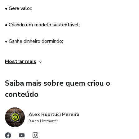
• Gere valor;
• Criando um modelo sustentável;
• Ganhe dinheiro dormindo;
• Criando um modelo escalável;
Mostrar mais
• Vendendo estilo de vida;
Saiba mais sobre quem criou o
• MÓDULO 2
conteúdo
INTELIGÊNCIA EMOCIONAL
Alex Rubituci Pereira
9 Ano Hotmarter
• Remando contra a corrente;