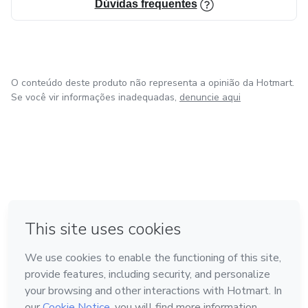
Dúvidas frequentes
O conteúdo deste produto não representa a opinião da Hotmart.
Se você vir informações inadequadas,
denuncie aqui
em Bogotá
em Amsterdam
em Madrid
na Cidade do México
Feito com
❤
em Belo Horizonte
Conheça a Hotmart