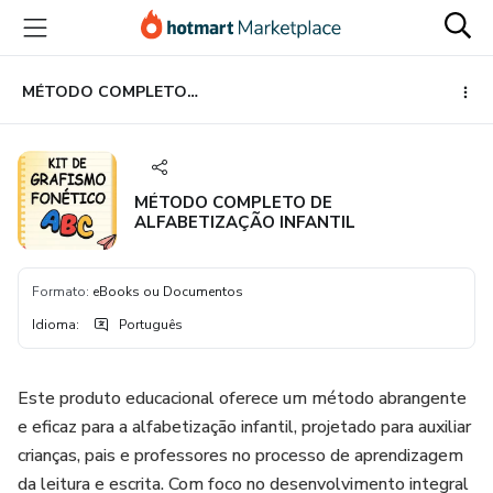
Ir
Ir
Ir
para
para
para
o
o
o
conteúdo
pagamento
rodapé
MÉTODO COMPLETO DE ALFABETIZAÇÃO INFANTIL
principal
MÉTODO COMPLETO DE
ALFABETIZAÇÃO INFANTIL
Formato
:
eBooks ou Documentos
Idioma
:
Português
Este produto educacional oferece um método abrangente
e eficaz para a alfabetização infantil, projetado para auxiliar
crianças, pais e professores no processo de aprendizagem
da leitura e escrita. Com foco no desenvolvimento integral