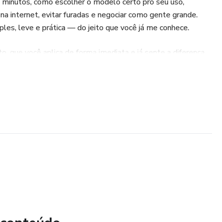
 minutos, como escolher o modelo certo pro seu uso,
na internet, evitar furadas e negociar como gente grande.
es, leve e prática — do jeito que você já me conhece.
o, que você aplica de forma imediata e já sente a diferença
r carro possível para o seu uso e dentro do seu orçamento,
 com qualquer vendedor!