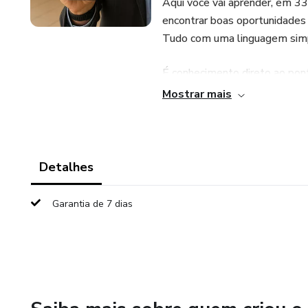
Aqui você vai aprender, em 33
encontrar boas oportunidades 
Tudo com uma linguagem simpl
É conhecimento direto ao pont
na sua busca, achando o melho
Mostrar mais
negociando com tranquilidade
Detalhes
Garantia de 7 dias