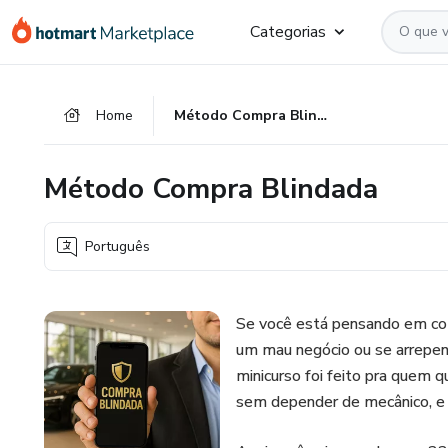
Ir
Ir
Ir
Categorias
para
para
para
o
o
o
conteúdo
pagamento
rodapé
Home
Método Compra Blindada
principal
Método Compra Blindada
Português
Se você está pensando em com
um mau negócio ou se arrepen
minicurso foi feito pra quem
sem depender de mecânico, e s