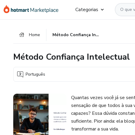
Ir
Ir
Ir
Categorias
para
para
para
o
o
o
conteúdo
pagamento
rodapé
Home
Método Confiança Intelectual
principal
Método Confiança Intelectual
Português
Quantas vezes você já se sent
sensação de que todos à sua v
capazes? Essa dúvida constant
suficiente. Pior ainda: ela b
transformar a sua vida.