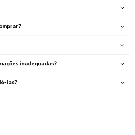
comprar?
rmações inadequadas?
ê-las?