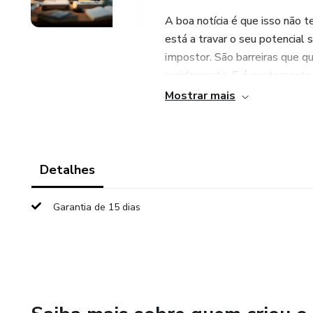
A boa notícia é que isso não 
está a travar o seu potencial
impostor. São barreiras que q
rapidamente. E é exatamente 
intelectual de maneira prática 
Mostrar mais
Imagine-se num futuro próximo
naturalmente. Os conceitos q
compreende e fala com segura
Detalhes
conversa.
Garantia de 15 dias
Com o nosso método, você irá
- Identificar e eliminar crenç
- Dominar o uso de ferramenta