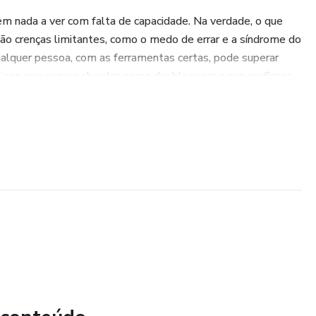
tem nada a ver com falta de capacidade. Na verdade, o que
 são crenças limitantes, como o medo de errar e a síndrome do
ualquer pessoa, com as ferramentas certas, pode superar
isso que vamos abordar: como desbloquear a sua confiança
e eficaz.
: você está numa reunião ou numa aula, e as palavras fluem
ue antes pareciam complicados agora fazem sentido. Você lê,
nça. Em vez de se sentir menor, é você quem lidera a
:
as limitantes que atrapalham o seu desenvolvimento;
s essenciais para fortalecer a sua base de conhecimento;