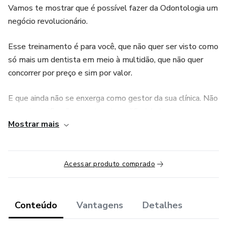
Vamos te mostrar que é possível fazer da Odontologia um
negócio revolucionário.
Esse treinamento é para você, que não quer ser visto como
só mais um dentista em meio à multidão, que não quer
concorrer por preço e sim por valor.
E que ainda não se enxerga como gestor da sua clínica. Não
possui precificação correta e tem dificuldades para exercer
Mostrar mais
a gestão financeira dentro da sua clínica.
Iremos te guiar nessa jornada rumo a ser um dentista
diferenciado e de sucesso.
Acessar produto comprado
A partir de uma linguagem muito dinâmica para que você
veja a gestão financeira como sua aliada!
Conteúdo
Vantagens
Detalhes