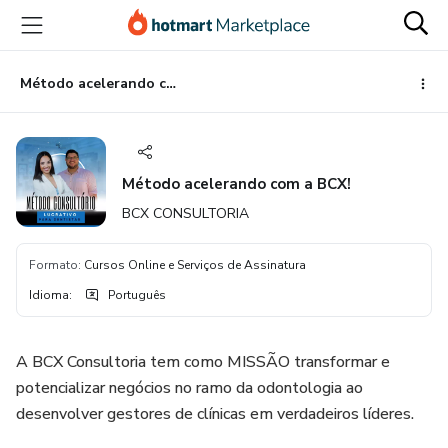
Ir
Ir
Ir
para
para
para
o
o
o
conteúdo
pagamento
rodapé
Método acelerando com a BCX!
principal
Método acelerando com a BCX!
BCX CONSULTORIA
Formato
:
Cursos Online e Serviços de Assinatura
Idioma
:
Português
A BCX Consultoria tem como MISSÃO transformar e
potencializar negócios no ramo da odontologia ao
desenvolver gestores de clínicas em verdadeiros líderes.