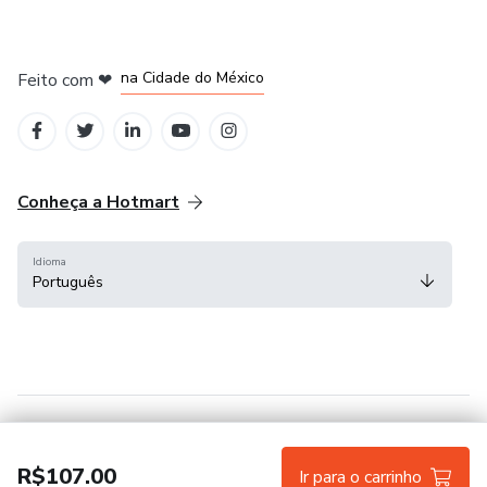
em Bogotá
em Amsterdam
em Madrid
na Cidade do México
Feito com
❤
em Belo Horizonte
Conheça a Hotmart
Idioma
Português
Central de ajuda
Termos
Privacidade
Cookies
R$107.00
Ir para o carrinho