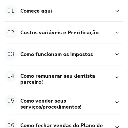
A BCX te convida hoje a tomar essa decisão e liderar esse
movimento de diferenciação na odontologia!
01
Começe aqui
02
Custos variáveis e Precificação
03
Como funcionam os impostos
04
Como remunerar seu dentista
parceiro!
05
Como vender seus
serviços/procedimentos!
06
Como fechar vendas do Plano de