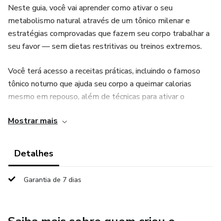
Neste guia, você vai aprender como ativar o seu
metabolismo natural através de um tônico milenar e
estratégias comprovadas que fazem seu corpo trabalhar a
seu favor — sem dietas restritivas ou treinos extremos.
Você terá acesso a receitas práticas, incluindo o famoso
tônico noturno que ajuda seu corpo a queimar calorias
mesmo em repouso, além de técnicas para ativar o
hormônio responsável pelo emagrecimento e evitar o
Mostrar mais
efeito sanfona.
Se você quer emagrecer de forma simples, natural e
Detalhes
inteligente, esse método foi feito para você
Garantia de 7 dias