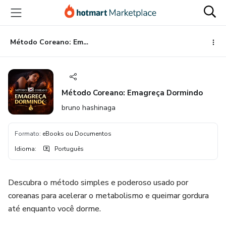
Ir
Ir
Ir
para
para
para
o
o
o
conteúdo
pagamento
rodapé
Método Coreano: Emagreça Dormindo
principal
Método Coreano: Emagreça Dormindo
bruno hashinaga
Formato
:
eBooks ou Documentos
Idioma
:
Português
Descubra o método simples e poderoso usado por
coreanas para acelerar o metabolismo e queimar gordura
até enquanto você dorme.