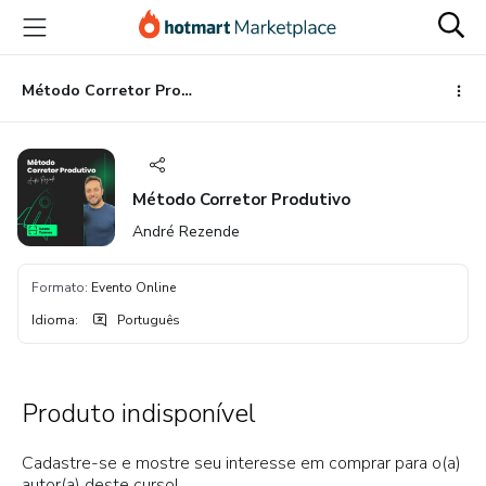
Ir
Ir
Ir
para
para
para
o
o
o
conteúdo
pagamento
rodapé
Método Corretor Produtivo
principal
Método Corretor Produtivo
André Rezende
Formato
:
Evento Online
Idioma
:
Português
Produto indisponível
Cadastre-se e mostre seu interesse em comprar para o(a)
autor(a) deste curso!