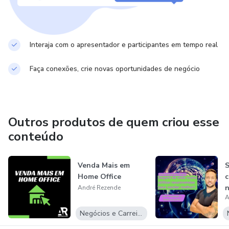
Interaja com o apresentador e participantes em tempo real
Faça conexões, crie novas oportunidades de negócio
Outros produtos de quem criou esse
conteúdo
Venda Mais em
S
Home Office
c
n
André Rezende
A
v
Negócios e Carreira