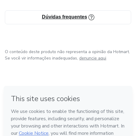
Dúvidas frequentes
O conteúdo deste produto não representa a opinião da Hotmart.
Se você vir informações inadequadas,
denuncie aqui
em Bogotá
em Amsterdam
em Madrid
na Cidade do México
Feito com
❤
em Belo Horizonte