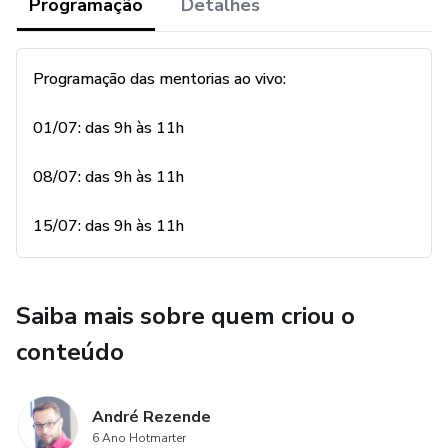
Programação
Detalhes
Serão 3 sessões, de 2 horas cada.
Programação das mentorias ao vivo:
Carga horária total de 6 horas.
01/07: das 9h às 11h
Datas e horários a combinar com os mentorados.
08/07: das 9h às 11h
Videoconferência - Google Meet ou Zoom.
15/07: das 9h às 11h
Acesso ao grupo no meu whatsapp, para boas práticas e
tirar dúvidas por 6 meses, da data do 1º encontro online e
ao vivo.
Saiba mais sobre quem criou o
Espero vocês!
conteúdo
Um abraço,
André Rezende
6 Ano Hotmarter
André Rezende