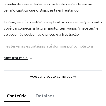
cozinha de casa e ter uma nova fonte de renda em um
cenário caótico que o Brasil esta enfrentando.
Porem, não é só entrar nos aplicativos de delivery e pronto
você vai começar a faturar muito, tem varios "macetes" e
se você não souber, as chances é a frustração.
Testei varias estratégias até dominar por completo a
plataforma do Ifood, e outros canais de vendas como
Mostrar mais
WhatsApp, Instagram e Facebook. Depois de tantos erros
e acertos eu ajudeo varios outras pessoas a iniciarem e
restaurantes a fazerem o mesmo, e o resultado disso?
Acessar produto comprado
Varios restaurantes Abrindo em meia crise e varios outros
melhorando suas vendas.
Foi então onde nasceu O Metodo Cozinha Lucrativa. Um
Conteúdo
Detalhes
treinamento em formato de E-book com o método