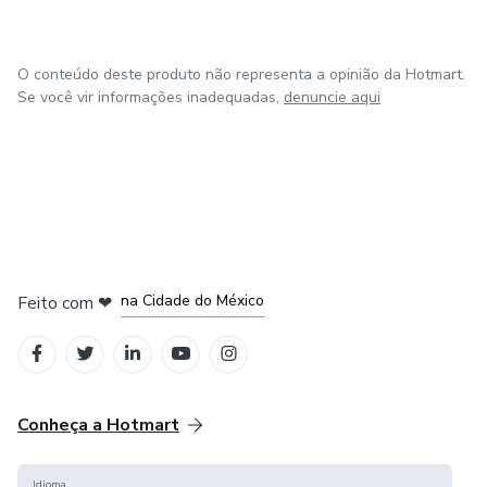
O conteúdo deste produto não representa a opinião da Hotmart.
Se você vir informações inadequadas,
denuncie aqui
em Bogotá
em Amsterdam
em Madrid
na Cidade do México
Feito com
❤
em Belo Horizonte
Conheça a Hotmart
Idioma