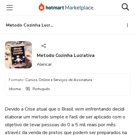
Ir
Ir
Ir
para
para
para
o
o
o
conteúdo
pagamento
rodapé
Metodo Cozinha Lucrativa
principal
Metodo Cozinha Lucrativa
Alencar
Formato
:
Cursos Online e Serviços de Assinatura
Idioma
:
Português
Devido a Crise atual que o Brasil vem enfrentando decidi
elaborar um metodo simple e facil de ser aplicado com o
objetivo de levar pessoas do 0 a 5 mil reais por mês
atravéz da venda de pratos que podem ser preparados na