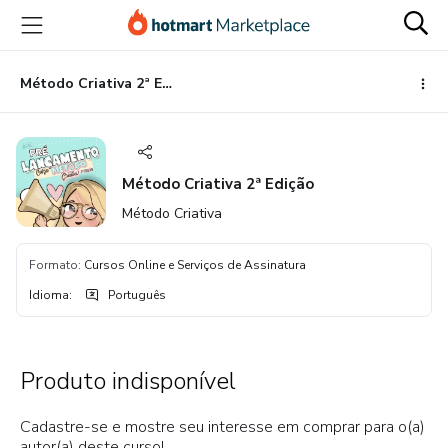
Ir
Ir
Ir
para
para
para
o
o
o
conteúdo
pagamento
rodapé
Método Criativa 2ª Edição
principal
Método Criativa 2ª Edição
Método Criativa
Formato
:
Cursos Online e Serviços de Assinatura
Idioma
:
Português
Produto indisponível
Cadastre-se e mostre seu interesse em comprar para o(a)
autor(a) deste curso!