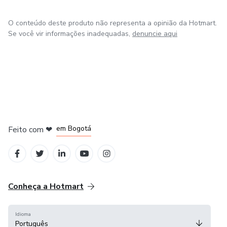
O conteúdo deste produto não representa a opinião da Hotmart.
Se você vir informações inadequadas,
denuncie aqui
em Amsterdam
em Madrid
em Bogotá
Feito com
❤
em Belo Horizonte
na Cidade do México
Conheça a Hotmart
Idioma
Português