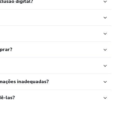
clusão digital?
mprar?
rmações inadequadas?
ê-las?