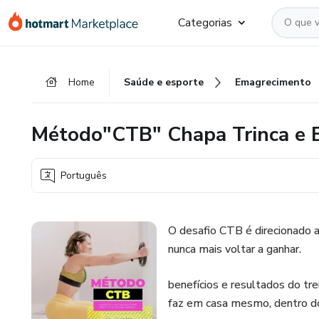
Ir
Ir
Ir
Categorias
para
para
para
o
o
o
conteúdo
pagamento
rodapé
Home
Saúde e esporte
Emagrecimento
principal
Método"CTB" Chapa Trinca e B
Português
O desafio CTB é direcionado 
nunca mais voltar a ganhar.
benefícios e resultados do tre
faz em casa mesmo, dentro d