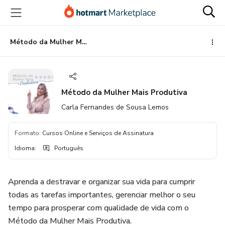
Ir
Ir
Ir
para
para
para
o
o
o
conteúdo
pagamento
rodapé
Método da Mulher Mais Produtiva
principal
Método da Mulher Mais Produtiva
Carla Fernandes de Sousa Lemos
Formato
:
Cursos Online e Serviços de Assinatura
Idioma
:
Português
Aprenda a destravar e organizar sua vida para cumprir
todas as tarefas importantes, gerenciar melhor o seu
tempo para prosperar com qualidade de vida com o
Método da Mulher Mais Produtiva.