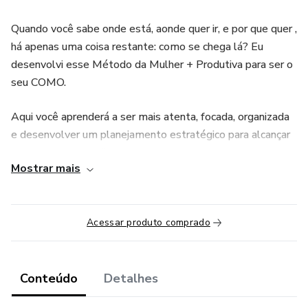
Quando você sabe onde está, aonde quer ir, e por que quer ,
há apenas uma coisa restante: como se chega lá? Eu
desenvolvi esse Método da Mulher + Produtiva para ser o
seu COMO.
Aqui você aprenderá a ser mais atenta, focada, organizada
e desenvolver um planejamento estratégico para alcançar
seus objetivos profissionais.
Mostrar mais
Além dos planners para se organizar, você terá
ferramentas que te permitirão:
Acessar produto comprado
-Conhecer seus ladrões do tempo, para gerenciá-lo melhor.
-Ter clareza de como está seu nível de satisfação em
Conteúdo
Detalhes
todas as áreas de sua vida;