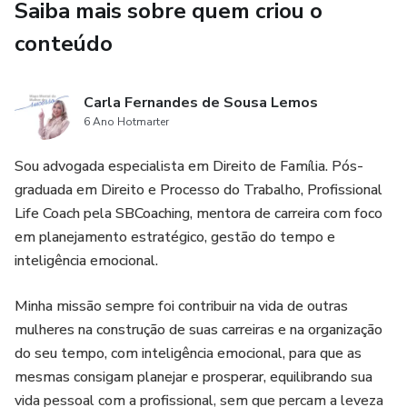
Saiba mais sobre quem criou o
Aprenda a se planejar para prosperar cumprindo o seu
conteúdo
propósito, agora!
Com carinho,
Carla Fernandes de Sousa Lemos
6 Ano Hotmarter
Carla Fernandes
Sou advogada especialista em Direito de Família. Pós-
Coach & Mentoring
graduada em Direito e Processo do Trabalho, Profissional
Life Coach pela SBCoaching, mentora de carreira com foco
em planejamento estratégico, gestão do tempo e
inteligência emocional.
Minha missão sempre foi contribuir na vida de outras
mulheres na construção de suas carreiras e na organização
do seu tempo, com inteligência emocional, para que as
mesmas consigam planejar e prosperar, equilibrando sua
vida pessoal com a profissional, sem que percam a leveza