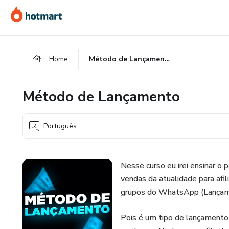
Ir
Ir
Ir
para
para
para
o
o
o
conteúdo
pagamento
rodapé
Home
Método de Lançamento
principal
Método de Lançamento
Português
Nesse curso eu irei ensinar o
vendas da atualidade para af
grupos do WhatsApp (Lançam
Pois é um tipo de lançamento