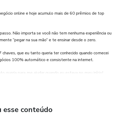
 negócio online e hoje acumulo mais de 60 prêmios de top
a passo. Não importa se você não tem nenhuma experiência ou
lmente “pegar na sua mão” e te ensinar desde o zero.
 7 chaves, que eu tanto queria ter conhecido quando comecei
negócios 100% automático e consistente na internet.
to queria para me ajudar quando eu estava no meu início!
u esse conteúdo