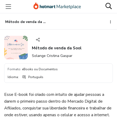
Ir
Ir
Ir
para
para
para
o
o
o
conteúdo
pagamento
rodapé
Método de venda da Sool
principal
Método de venda da Sool
Solange Cristina Gaspar
Formato
:
eBooks ou Documentos
Idioma
:
Português
Esse E-book foi criado com intuito de ajudar pessoas a
darem o primeiro passo dentro do Mercado Digital de
Afiliados, conquistar sua liberdade financeira e trabalhar de
onde estiver, usando apenas o celular e acesso a internet.