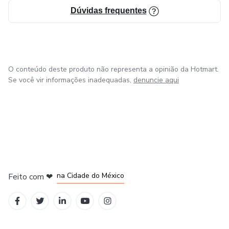
Dúvidas frequentes
O conteúdo deste produto não representa a opinião da Hotmart.
Se você vir informações inadequadas,
denuncie aqui
em Bogotá
em Amsterdam
em Madrid
na Cidade do México
Feito com
❤
em Belo Horizonte